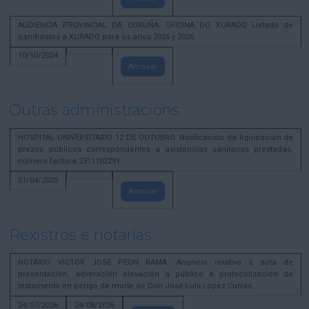
AUDIENCIA PROVINCIAL DA CORUÑA. OFICINA DO XURADO Listado de
candidatos a XURADO para os anos 2025 y 2026.
10/10/2024
Amosar
Outras administracións
HOSPITAL UNIVERSITARIO 12 DE OUTUBRO. Notificación da liquidación de
prezos públicos correspondentes a asistencias sanitarias prestadas,
número factura 2311102291
01/04/2025
Amosar
Rexistros e notarías
NOTARIO VICTOR JOSE PEON RAMA. Anuncio relativo á acta de
presentación, adveración elevación a público e protocolización de
testamento en perigo de morte de Don José-Luís López Currás.
24/07/2026
24/08/2026