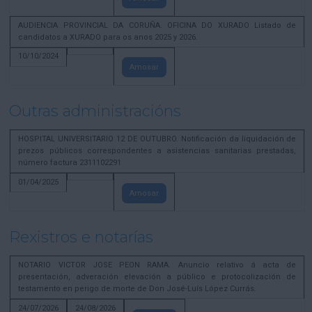
AUDIENCIA PROVINCIAL DA CORUÑA. OFICINA DO XURADO Listado de
candidatos a XURADO para os anos 2025 y 2026.
10/10/2024
Amosar
Outras administracións
HOSPITAL UNIVERSITARIO 12 DE OUTUBRO. Notificación da liquidación de
prezos públicos correspondentes a asistencias sanitarias prestadas,
número factura 2311102291
01/04/2025
Amosar
Rexistros e notarías
NOTARIO VICTOR JOSE PEON RAMA. Anuncio relativo á acta de
presentación, adveración elevación a público e protocolización de
testamento en perigo de morte de Don José-Luís López Currás.
24/07/2026
24/08/2026