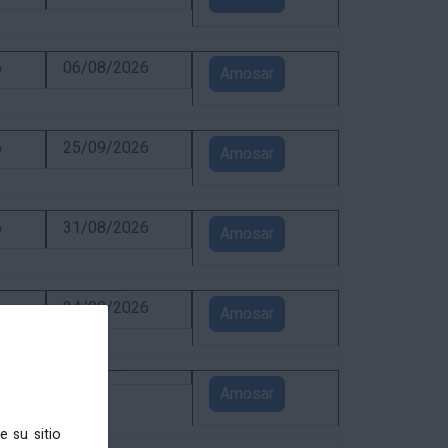
6
06/08/2026
Amosar
6
25/09/2026
Amosar
6
31/08/2026
Amosar
6
24/08/2026
Amosar
5
Amosar
e su sitio