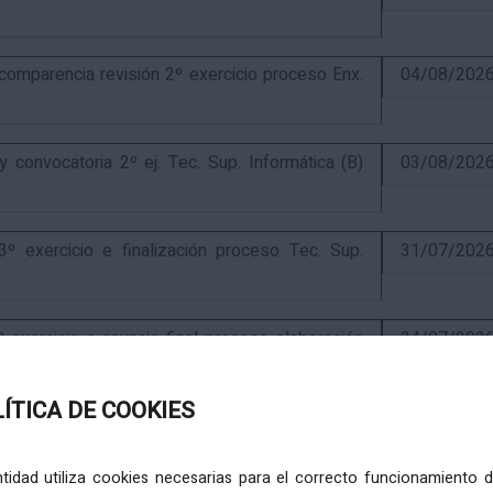
parencia revisión 2º exercicio proceso Enx.
04/08/202
onvocatoria 2º ej. Tec. Sup. Informática (B)
03/08/202
exercicio e finalización proceso Tec. Sup.
31/07/202
ercicio e anuncio final proceso elaboración
24/07/202
LÍTICA DE COOKIES
ercicio e puntuación provisional de concurso
10/07/202
entidad utiliza cookies necesarias para el correcto funcionamiento d