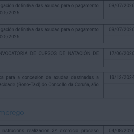
ación definitiva das axudas para o pagamento
08/07/202
025/2026
ación definitiva das axudas para o pagamento
08/07/202
025/2026
NVOCATORIA DE CURSOS DE NATACIÓN DE
17/06/202
ca para a concesión de axudas destinadas a
18/12/202
pacidade (Bono-Taxi) do Concello da Coruña, año
emprego
strucións realización 3º exercicio proceso
04/08/202