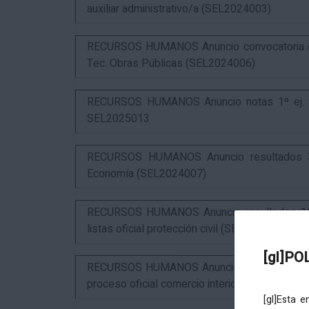
auxiliar administrativo/a (SEL2024003)
RECURSOS HUMANOS Anuncio convocatoria com
Tec. Obras Públicas (SEL2024006)
RECURSOS HUMANOS Anuncio notas 1º ej. y c
SEL2025013
RECURSOS HUMANOS Anuncio resultados 3º 
Economía (SEL2024007)
RECURSOS HUMANOS Anuncio resultados 1º ex
listas oficial protección civil (SEL2026016)
[gl]PO
RECURSOS HUMANOS Anuncio resultados 2º ex
proceso oficial comercio interior (SEL2023015
[gl]Esta 