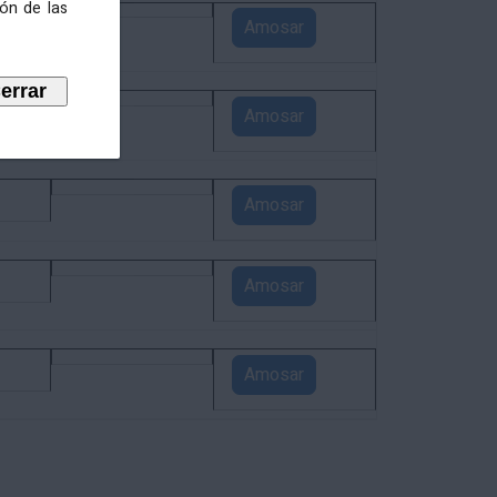
ión de las
4
Amosar
3
Amosar
1
Amosar
1
Amosar
1
Amosar