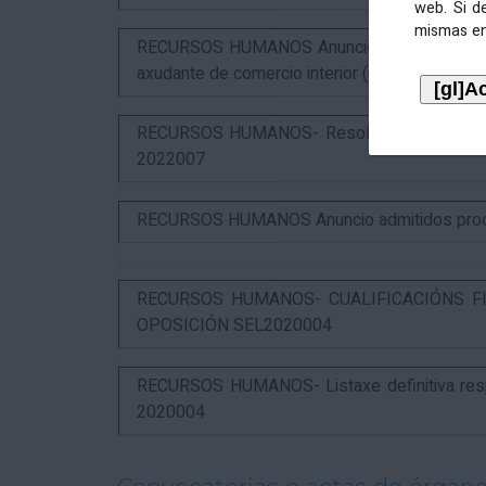
web. Si d
mismas en
RECURSOS HUMANOS Anuncio puntuación defin
axudante de comercio interior (estabilización)
RECURSOS HUMANOS- Resolución das alegaci
2022007
RECURSOS HUMANOS Anuncio admitidos proces
RECURSOS HUMANOS- CUALIFICACIÓNS FI
OPOSICIÓN SEL2020004
RECURSOS HUMANOS- Listaxe definitiva respo
2020004