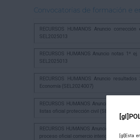
Convocatorias de formación e 
RECURSOS HUMANOS Anuncio corrección err
SEL2025013
RECURSOS HUMANOS Anuncio notas 1º ej. y c
SEL2025013
RECURSOS HUMANOS Anuncio resultados 3º 
Economía (SEL2024007)
RECURSOS HUMANOS Anuncio resultados 1º ex
listas oficial protección civil (SEL2026016)
[gl]PO
RECURSOS HUMANOS Anuncio resultados 2º ex
proceso oficial comercio interior (SEL2023015
[gl]Esta 