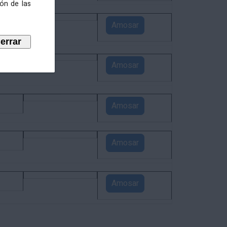
ión de las
4
Amosar
3
Amosar
1
Amosar
1
Amosar
1
Amosar