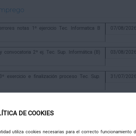
emprego
ores notas 1º ejercicio Tec. Informatica B
07/08/202
onvocatoria 2º ej. Tec. Sup. Informática (B)
03/08/202
exercicio e finalización proceso Tec. Sup.
31/07/202
ercicio e anuncio final proceso elaboración
24/07/202
LÍTICA DE COOKIES
ercicio e puntuación provisional de concurso
10/07/202
entidad utiliza cookies necesarias para el correcto funcionamiento d