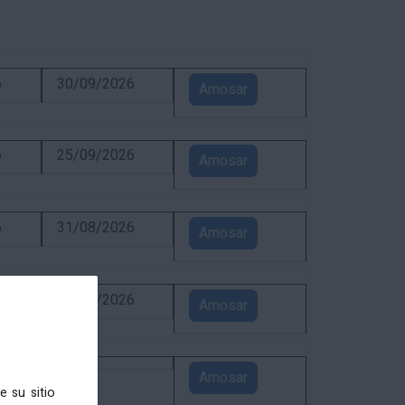
6
30/09/2026
Amosar
6
25/09/2026
Amosar
6
31/08/2026
Amosar
6
24/08/2026
Amosar
5
Amosar
e su sitio