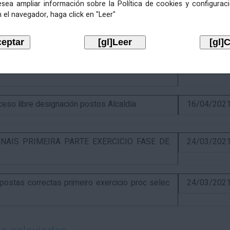
esea ampliar información sobre la Política de cookies y configurac
 el navegador, haga click en "Leer"
itiva concurso e anuncio final do proceso de
19/02/202
óns ao segundo exercicio proceso selectivo
17/04/202
o libre designación postos Alcaldía
16/04/202
NAIS PRIMEIRA PARTE EXERCICIO FASE DE
24/03/202
stas correctas primeiro exercicio proc selec
24/03/202