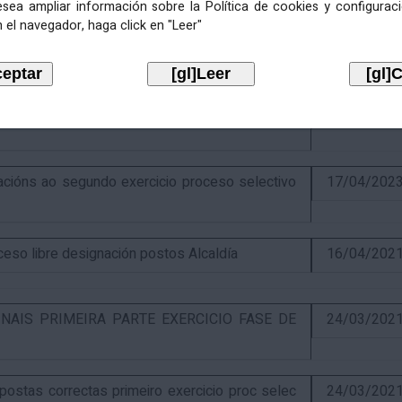
esea ampliar información sobre la Política de cookies y configurac
 el navegador, haga click en "Leer"
ercicio e puntuación provisional de concurso
10/07/202
itiva concurso e anuncio final do proceso de
19/02/202
óns ao segundo exercicio proceso selectivo
17/04/202
o libre designación postos Alcaldía
16/04/202
NAIS PRIMEIRA PARTE EXERCICIO FASE DE
24/03/202
stas correctas primeiro exercicio proc selec
24/03/202