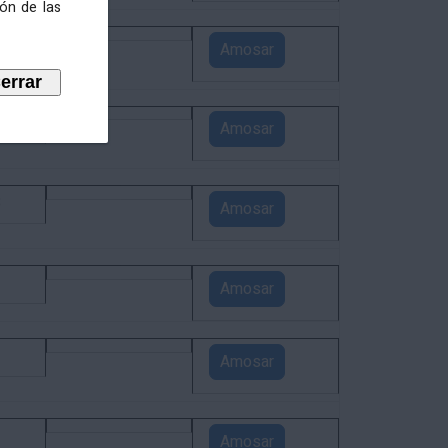
ión de las
5
Amosar
4
Amosar
3
Amosar
1
Amosar
1
Amosar
1
Amosar