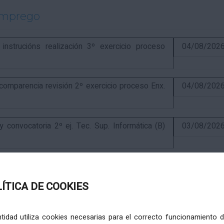
emprego
strucións realización 3º exercicio proceso
04/08/202
parencia revisión 2º exercicio proceso Enx.
04/08/202
onvocatoria 2º ej. Tec. Sup. Informática (B)
03/08/202
exercicio e finalización proceso Tec. Sup.
31/07/202
LÍTICA DE COOKIES
ercicio e anuncio final proceso elaboración
24/07/202
entidad utiliza cookies necesarias para el correcto funcionamiento d