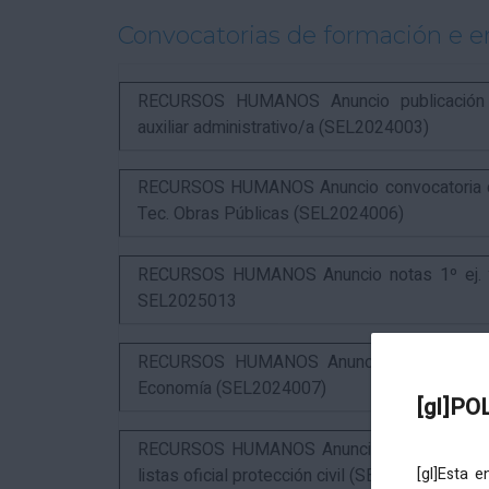
Convocatorias de formación e 
RECURSOS HUMANOS Anuncio publicación in
auxiliar administrativo/a (SEL2024003)
RECURSOS HUMANOS Anuncio convocatoria com
Tec. Obras Públicas (SEL2024006)
RECURSOS HUMANOS Anuncio notas 1º ej. y c
SEL2025013
RECURSOS HUMANOS Anuncio resultados 3º 
Economía (SEL2024007)
[gl]PO
RECURSOS HUMANOS Anuncio resultados 1º ex
listas oficial protección civil (SEL2026016)
[gl]Esta 