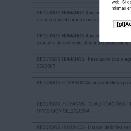
web. Si d
mismas en
RECURSOS HUMANOS Anuncio resultados 2º ex
proceso oficial comercio interior (SEL2023015
RECURSOS HUMANOS Anuncio puntuación defin
axudante de comercio interior (estabilización)
RECURSOS HUMANOS- Resolución das alegaci
2022007
RECURSOS HUMANOS Anuncio admitidos proces
RECURSOS HUMANOS- CUALIFICACIÓNS FI
OPOSICIÓN SEL2020004
RECURSOS HUMANOS- Listaxe definitiva respo