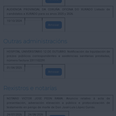
AUDIENCIA PROVINCIAL DA CORUÑA. OFICINA DO XURADO Listado de
candidatos a XURADO para os anos 2025 y 2026.
10/10/2024
Amosar
Outras administracións
HOSPITAL UNIVERSITARIO 12 DE OUTUBRO. Notificación da liquidación de
prezos públicos correspondentes a asistencias sanitarias prestadas,
número factura 2311102291
01/04/2025
Amosar
Rexistros e notarías
NOTARIO VICTOR JOSE PEON RAMA. Anuncio relativo á acta de
presentación, adveración elevación a público e protocolización de
testamento en perigo de morte de Don José-Luís López Currás.
24/07/2026
24/08/2026