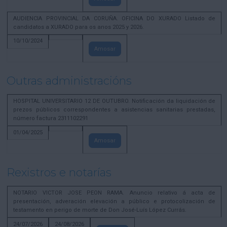
AUDIENCIA PROVINCIAL DA CORUÑA. OFICINA DO XURADO Listado de
candidatos a XURADO para os anos 2025 y 2026.
10/10/2024
Amosar
Outras administracións
HOSPITAL UNIVERSITARIO 12 DE OUTUBRO. Notificación da liquidación de
prezos públicos correspondentes a asistencias sanitarias prestadas,
número factura 2311102291
01/04/2025
Amosar
Rexistros e notarías
NOTARIO VICTOR JOSE PEON RAMA. Anuncio relativo á acta de
presentación, adveración elevación a público e protocolización de
testamento en perigo de morte de Don José-Luís López Currás.
24/07/2026
24/08/2026