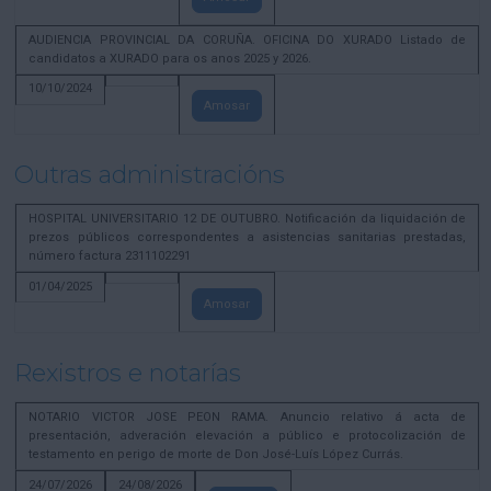
AUDIENCIA PROVINCIAL DA CORUÑA. OFICINA DO XURADO Listado de
candidatos a XURADO para os anos 2025 y 2026.
10/10/2024
Amosar
Outras administracións
HOSPITAL UNIVERSITARIO 12 DE OUTUBRO. Notificación da liquidación de
prezos públicos correspondentes a asistencias sanitarias prestadas,
número factura 2311102291
01/04/2025
Amosar
Rexistros e notarías
NOTARIO VICTOR JOSE PEON RAMA. Anuncio relativo á acta de
presentación, adveración elevación a público e protocolización de
testamento en perigo de morte de Don José-Luís López Currás.
24/07/2026
24/08/2026