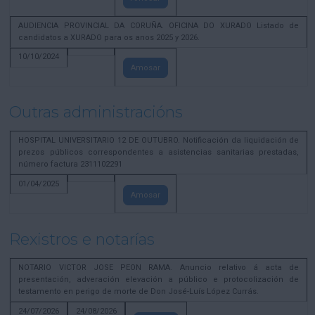
AUDIENCIA PROVINCIAL DA CORUÑA. OFICINA DO XURADO Listado de
candidatos a XURADO para os anos 2025 y 2026.
10/10/2024
Amosar
Outras administracións
HOSPITAL UNIVERSITARIO 12 DE OUTUBRO. Notificación da liquidación de
prezos públicos correspondentes a asistencias sanitarias prestadas,
número factura 2311102291
01/04/2025
Amosar
Rexistros e notarías
NOTARIO VICTOR JOSE PEON RAMA. Anuncio relativo á acta de
presentación, adveración elevación a público e protocolización de
testamento en perigo de morte de Don José-Luís López Currás.
24/07/2026
24/08/2026