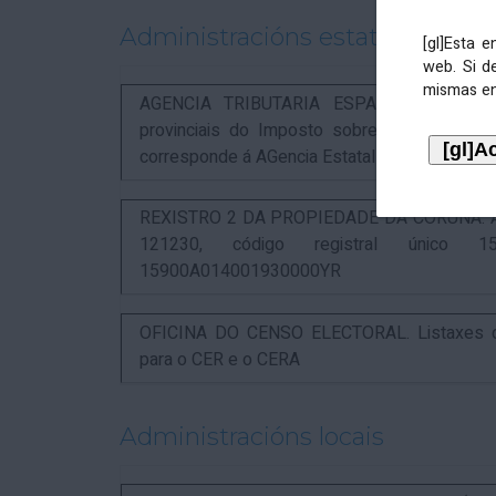
Administracións estatais
[gl]Esta 
web. Si d
mismas en
AGENCIA TRIBUTARIA ESPAÑOLA. Aviso rel
provinciais do Imposto sobre Actividades 
corresponde á AGencia Estatal de Administració
REXISTRO 2 DA PROPIEDADE DA CORUÑA. Anunc
121230, código registral único 15
15900A014001930000YR
OFICINA DO CENSO ELECTORAL. Listaxes de
para o CER e o CERA
Administracións locais