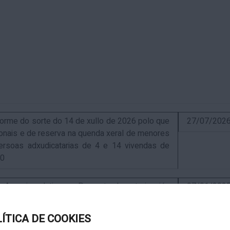
me do sorte do 14 de xullo de 2026 polo que
27/07/202
sionais e de reserva na quenda xeral de menores
ersoas adxudicatarias de 4 e 14 vivendas de
10
uncio relativo ao Proxecto de autorización
07/01/202
ra a instalación de nova ERM 16/4 Q.9000-D sita
, exp. IN627A 2024/4-1
LÍTICA DE COOKIES