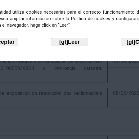
entidad utiliza cookies necesarias para el correcto funcionamiento d
esea ampliar información sobre la Política de cookies y configurac
 el navegador, haga click en "Leer"
ativo á recadación das cotas estatais e
21/07/202
Económicas de 2026, cuxa xestión recadatoria
n Tributaria.
io relativo á inmatriculacin da finca número
13/10/202
019000939304 e referencia catastral
 exposición da resolución das reclamacións
08/06/202