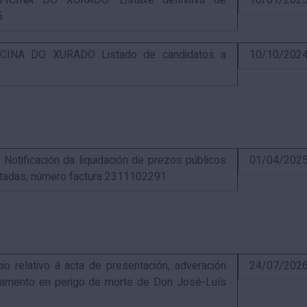
CINA DO XURADO. Listaxe definitiva de
10/01/202
6
INA DO XURADO Listado de candidatos a
10/10/202
ificación da liquidación de prezos públicos
01/04/202
estadas, número factura 2311102291
elativo á acta de presentación, adveración
24/07/202
estamento en perigo de morte de Don José-Luís