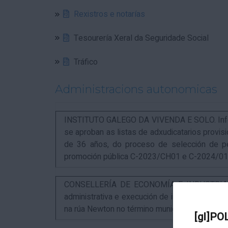
Rexistros e notarías
Tesourería Xeral da Seguridade Social
Tráfico
Administracions autonomicas
INSTITUTO GALEGO DA VIVENDA E SOLO. Infor
se aproban as listas de adxudicatarios provi
de 36 años, do proceso de selección de p
promoción pública C-2023/CH01 e C-2024/0
CONSELLERÍA DE ECONOMÍA E INDUSTRIA. An
administrativa e execución de instalacións pa
na rúa Newton no término municipal da Coruña
[gl]PO