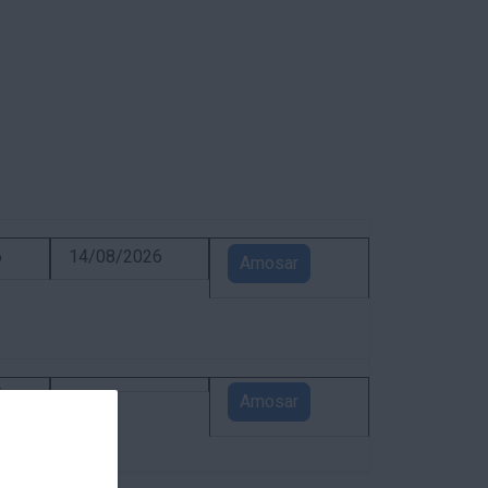
6
14/08/2026
Amosar
5
Amosar