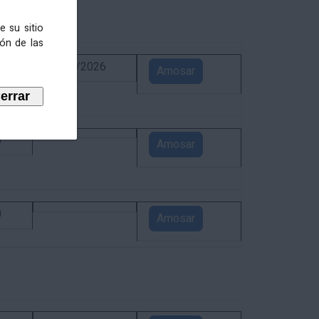
e su sitio
ión de las
6
02/09/2026
Amosar
5
Amosar
0
Amosar