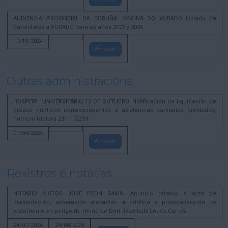
AUDIENCIA PROVINCIAL DA CORUÑA. OFICINA DO XURADO Listado de
candidatos a XURADO para os anos 2025 y 2026.
10/10/2024
Amosar
Outras administracións
HOSPITAL UNIVERSITARIO 12 DE OUTUBRO. Notificación da liquidación de
prezos públicos correspondentes a asistencias sanitarias prestadas,
número factura 2311102291
01/04/2025
Amosar
Rexistros e notarías
NOTARIO VICTOR JOSE PEON RAMA. Anuncio relativo á acta de
presentación, adveración elevación a público e protocolización de
testamento en perigo de morte de Don José-Luís López Currás.
24/07/2026
24/08/2026