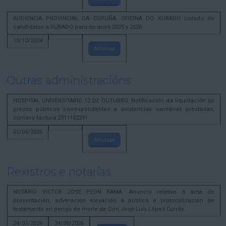
AUDIENCIA PROVINCIAL DA CORUÑA. OFICINA DO XURADO Listado de
candidatos a XURADO para os anos 2025 y 2026.
10/10/2024
Amosar
Outras administracións
HOSPITAL UNIVERSITARIO 12 DE OUTUBRO. Notificación da liquidación de
prezos públicos correspondentes a asistencias sanitarias prestadas,
número factura 2311102291
01/04/2025
Amosar
Rexistros e notarías
NOTARIO VICTOR JOSE PEON RAMA. Anuncio relativo á acta de
presentación, adveración elevación a público e protocolización de
testamento en perigo de morte de Don José-Luís López Currás.
24/07/2026
24/08/2026