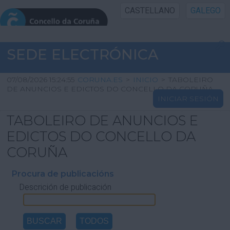
CASTELLANO
GALEGO
INICIO SEDE
SEDE ELECTRÓNICA
INICIO
07/08/2026 15:24:55
CORUNA.ES
>
INICIO
>
TABOLEIRO
DE ANUNCIOS E EDICTOS DO CONCELLO DA CORUÑA
INICIAR SESIÓN
INFORMACIÓN PÚBLICA
TABOLEIRO DE ANUNCIOS E
CARTAFOL CIDADÁN
EDICTOS DO CONCELLO DA
CORUÑA
UTILIDADES
Procura de publicacións
Descrición de publicación
AXUDA