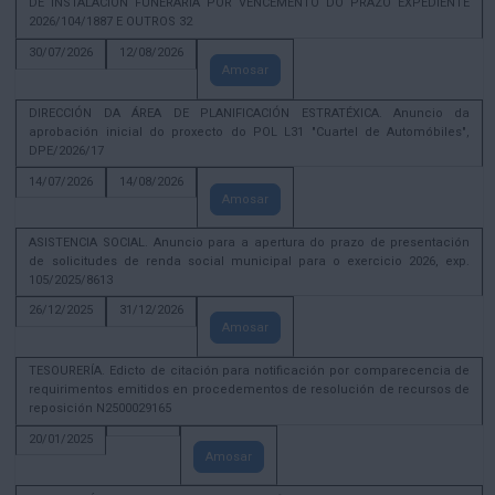
DE INSTALACIÓN FUNERARIA POR VENCEMENTO DO PRAZO EXPEDIENTE
2026/104/1887 E OUTROS 32
30/07/2026
12/08/2026
Amosar
DIRECCIÓN DA ÁREA DE PLANIFICACIÓN ESTRATÉXICA. Anuncio da
aprobación inicial do proxecto do POL L31 "Cuartel de Automóbiles",
DPE/2026/17
14/07/2026
14/08/2026
Amosar
ASISTENCIA SOCIAL. Anuncio para a apertura do prazo de presentación
de solicitudes de renda social municipal para o exercicio 2026, exp.
105/2025/8613
26/12/2025
31/12/2026
Amosar
TESOURERÍA. Edicto de citación para notificación por comparecencia de
requirimentos emitidos en procedementos de resolución de recursos de
reposición N2500029165
20/01/2025
Amosar