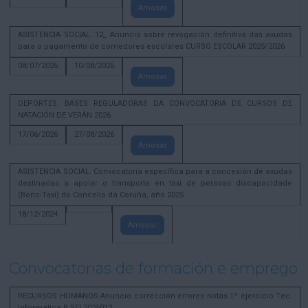
Amosar
ASISTENCIA SOCIAL. 12_ Anuncio sobre revogación definitiva das axudas
para o pagamento de comedores escolares CURSO ESCOLAR 2025/2026
08/07/2026
10/08/2026
Amosar
DEPORTES. BASES REGULADORAS DA CONVOCATORIA DE CURSOS DE
NATACIÓN DE VERÁN 2026
17/06/2026
27/08/2026
Amosar
ASISTENCIA SOCIAL. Convocatoria específica para a concesión de axudas
destinadas a apoiar o transporte en taxi de persoas discapacidade
(Bono-Taxi) do Concello da Coruña, año 2025
18/12/2024
Amosar
Convocatorias de formación e emprego
RECURSOS HUMANOS Anuncio corrección errores notas 1º ejercicio Tec.
Informatica B SEL2025013