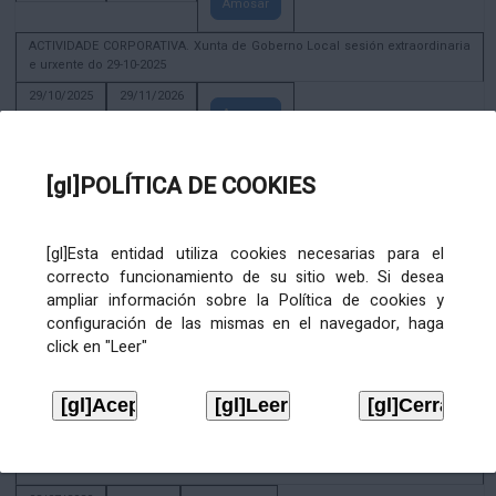
Amosar
ACTIVIDADE CORPORATIVA. Xunta de Goberno Local sesión extraordinaria
e urxente do 29-10-2025
29/10/2025
29/11/2026
Amosar
ACTIVIDADE CORPORATIVA. Decreto de convocatoria da sesión
constitutiva da Xunta de Goberno Local extraordinaria e urxente 21.6.2023
[gl]POLÍTICA DE COOKIES
22/06/2023
Amosar
[gl]Esta entidad utiliza cookies necesarias para el
Xunta de Goberno Local extraordinaria e urxente 01.08.2022
correcto funcionamiento de su sitio web. Si desea
02/08/2022
ampliar información sobre la Política de cookies y
Amosar
configuración de las mismas en el navegador, haga
click en "Leer"
ACTIVIDADE CORPORATIVA. Xunta de Goberno Local do 30 de decembro
de 2020
28/12/2020
Amosar
ACTIVIDADE CORPORATIVA. Extracto do Pleno ordinario de data 2.7.2020