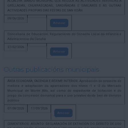
ALCALDÍA. BANDO MUNICIPAL QUE REGULA AS ACTIVIDADES REFERIDAS A
GRELLADAS, CHURRASCADAS, SARDIÑADAS E SIMILARES E AS OUTRAS
ACTIVIDADES PROPIAS DAS FESTAS DE SAN XOÁN
09/06/2026
Amosar
Concellaría de Educación. Regulamento do Consello Local da Infancia e
Adolescencia da Coruña
27/02/2026
Amosar
Outras publicacións municipais
ÁREA ECONOMÍA, FACENDA E RÉXIME INTERIOR. Aprobación do proxecto de
mellora e adaptación do aparcadoiro dos niveis -1 e -2 do Mercado
Municipal de Monte Alto, así como do expediente de licitación e do
prego da concesión demanial para o uso privativo deste ben de dominio
público
07/08/2026
17/09/2026
Amosar
CEMENTERIOS. ASUNTO: DECLARACIÓN DE EXTINCIÓN DO DEREITO DE USO