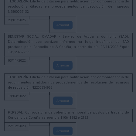
TESOURERÍA. Edicto de citación para notificación por comparecencia de
resolucións ditadas en procedementos de devolución de ingresos
N2500029132
20/01/2025
Amosar
BENESTAR SOCIAL. OMADAP - Servizo de Axuda a domicilio (SAD):
Determinación dos servizos mínimos na folga indefinida do SAD
prestado polo Concello de A Coruña, a partir do día 02/11/2022 Expd.:
105/2022/7331
03/11/2022
Amosar
TESOURERÍA. Edicto de citación para notificación por comparecencia de
requirimentos emitidos nos procedementos de resolución de recursos
de reposición N2200334963
18/03/2022
Amosar
PERSOAL. Convocatoria de cobertura temporal de postos de traballo do
Concello da Coruña, referencia 1106, 1382 e 2182
22/12/2020
Amosar