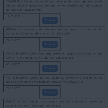
TESOURERÍA. Edicto de citación para notificación por comparecencia de
requirimentos emitidos nos procedementos de resolución de recursos
de reposición N2200334963
18/03/2022
Amosar
PERSOAL. Convocatoria de cobertura temporal de postos de traballo do
Concello da Coruña, referencia 1106, 1382 e 2182
22/12/2020
Amosar
PARTICIPACIÓN CIDADÁ. Programa proxecto II dispositivo de voluntariado
COVID 19 do Concello da Coruña, exp. 238/2020/254
03/11/2020
Amosar
PARTICIPACIÓN CIDADÁ. Anuncio relativo ao proxecto de ventilación das
naves da Avenida do metrosidero, expediente 238/2020/150
28/10/2020
Amosar
POLICÍA LOCAL. Relación de obxetos perdidos entregados na Policía
Local entre o 9e o 15 de setembro de 2020