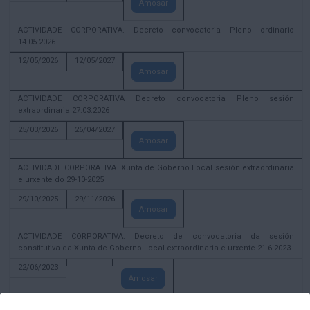
Amosar
ACTIVIDADE CORPORATIVA. Decreto convocatoria Pleno ordinario
14.05.2026
12/05/2026
12/05/2027
Amosar
ACTIVIDADE CORPORATIVA Decreto convocatoria Pleno sesión
extraordinaria 27.03.2026
25/03/2026
26/04/2027
Amosar
ACTIVIDADE CORPORATIVA. Xunta de Goberno Local sesión extraordinaria
e urxente do 29-10-2025
29/10/2025
29/11/2026
Amosar
ACTIVIDADE CORPORATIVA. Decreto de convocatoria da sesión
constitutiva da Xunta de Goberno Local extraordinaria e urxente 21.6.2023
22/06/2023
Amosar
Xunta de Goberno Local extraordinaria e urxente 01.08.2022