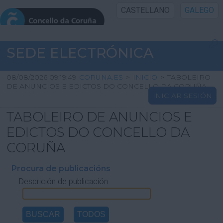
CASTELLANO
GALEGO
INICIO SEDE
SEDE ELECTRÓNICA
INICIO
08/08/2026 09:19:49
CORUNA.ES
>
INICIO
>
TABOLEIRO
DE ANUNCIOS E EDICTOS DO CONCELLO DA CORUÑA
INICIAR SESIÓN
INFORMACIÓN PÚBLICA
TABOLEIRO DE ANUNCIOS E
CARTAFOL CIDADÁN
EDICTOS DO CONCELLO DA
CORUÑA
UTILIDADES
Procura de publicacións
Descrición de publicación
AXUDA