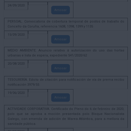
24/09/2020
Amosar
PERSOAL. Convocatoria de cobertura temporal de postos de traballo do
Concello da Coruña, referencia 1608, 1398, 1399 y 1135
15/09/2020
Amosar
MEDIO AMBIENTE. Anuncio relativo á autorización do uso das hortas
urbanas e lista de espera, expediente 541/2020/62
20/08/2020
Amosar
TESOURERÍA. Edicto de citación para notificación de vía de prema recibo
notificación 3979/55
19/06/2020
Amosar
ACTIVIDADE CORPORATIVA. Certificado do Pleno do 6 de febreiro de 2020,
polo que se aproba a moción presentada polo Bloque Nacionalista
Galego, con emenda de adición de Marea Atlántica, para a mellora da
sanidade pública.