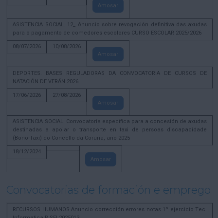
Amosar
ASISTENCIA SOCIAL. 12_ Anuncio sobre revogación definitiva das axudas
para o pagamento de comedores escolares CURSO ESCOLAR 2025/2026
08/07/2026
10/08/2026
Amosar
DEPORTES. BASES REGULADORAS DA CONVOCATORIA DE CURSOS DE
NATACIÓN DE VERÁN 2026
17/06/2026
27/08/2026
Amosar
ASISTENCIA SOCIAL. Convocatoria específica para a concesión de axudas
destinadas a apoiar o transporte en taxi de persoas discapacidade
(Bono-Taxi) do Concello da Coruña, año 2025
18/12/2024
Amosar
Convocatorias de formación e emprego
RECURSOS HUMANOS Anuncio corrección errores notas 1º ejercicio Tec.
Informatica B SEL2025013