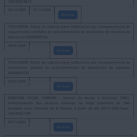
105/2025/8613
26/12/2025
31/12/2026
Amosar
TESOURERÍA. Edicto de citación para notificación por comparecencia de
requirimentos emitidos en procedementos de resolución de recursos de
reposición N2500029165
20/01/2025
Amosar
TESOURERÍA. Edicto de citación para notificación por comparecencia de
resolucións ditadas en procedementos de devolución de ingresos
N2500029132
20/01/2025
Amosar
BENESTAR SOCIAL. OMADAP - Servizo de Axuda a domicilio (SAD):
Determinación dos servizos mínimos na folga indefinida do SAD
prestado polo Concello de A Coruña, a partir do día 02/11/2022 Expd.:
105/2022/7331
03/11/2022
Amosar