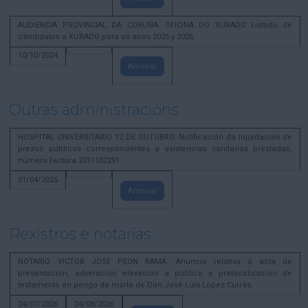
AUDIENCIA PROVINCIAL DA CORUÑA. OFICINA DO XURADO Listado de
candidatos a XURADO para os anos 2025 y 2026.
10/10/2024
Amosar
Outras administracións
HOSPITAL UNIVERSITARIO 12 DE OUTUBRO. Notificación da liquidación de
prezos públicos correspondentes a asistencias sanitarias prestadas,
número factura 2311102291
01/04/2025
Amosar
Rexistros e notarías
NOTARIO VICTOR JOSE PEON RAMA. Anuncio relativo á acta de
presentación, adveración elevación a público e protocolización de
testamento en perigo de morte de Don José-Luís López Currás.
24/07/2026
24/08/2026