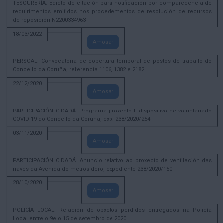
TESOURERÍA. Edicto de citación para notificación por comparecencia de
requirimentos emitidos nos procedementos de resolución de recursos
de reposición N2200334963
18/03/2022
Amosar
PERSOAL. Convocatoria de cobertura temporal de postos de traballo do
Concello da Coruña, referencia 1106, 1382 e 2182
22/12/2020
Amosar
PARTICIPACIÓN CIDADÁ. Programa proxecto II dispositivo de voluntariado
COVID 19 do Concello da Coruña, exp. 238/2020/254
03/11/2020
Amosar
PARTICIPACIÓN CIDADÁ. Anuncio relativo ao proxecto de ventilación das
naves da Avenida do metrosidero, expediente 238/2020/150
28/10/2020
Amosar
POLICÍA LOCAL. Relación de obxetos perdidos entregados na Policía
Local entre o 9e o 15 de setembro de 2020