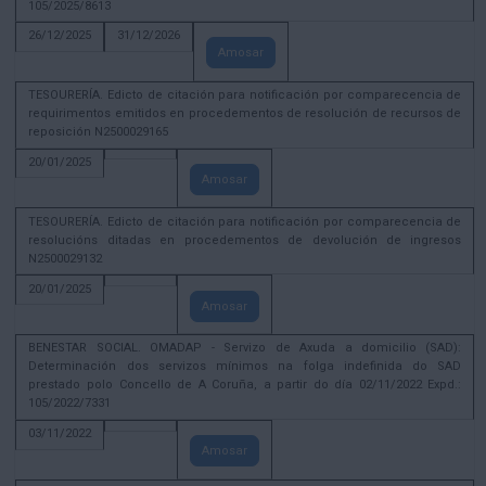
105/2025/8613
26/12/2025
31/12/2026
Amosar
TESOURERÍA. Edicto de citación para notificación por comparecencia de
requirimentos emitidos en procedementos de resolución de recursos de
reposición N2500029165
20/01/2025
Amosar
TESOURERÍA. Edicto de citación para notificación por comparecencia de
resolucións ditadas en procedementos de devolución de ingresos
N2500029132
20/01/2025
Amosar
BENESTAR SOCIAL. OMADAP - Servizo de Axuda a domicilio (SAD):
Determinación dos servizos mínimos na folga indefinida do SAD
prestado polo Concello de A Coruña, a partir do día 02/11/2022 Expd.:
105/2022/7331
03/11/2022
Amosar