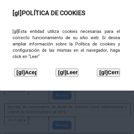
02/08/2022
[gl]POLÍTICA DE COOKIES
Amosar
ACTIVIDADE CORPORATIVA. Xunta de Goberno Local do 30 de decembro
de 2020
[gl]Esta entidad utiliza cookies necesarias para el
28/12/2020
correcto funcionamiento de su sitio web. Si desea
Amosar
ampliar información sobre la Política de cookies y
configuración de las mismas en el navegador, haga
ACTIVIDADE CORPORATIVA. Extracto do Pleno ordinario de data 2.7.2020
click en "Leer"
08/07/2020
Amosar
ACTIVIDADE CORPORATIVA. Extracto da Xunta de Goberno Local de 17 de
xuño de 2020
18/06/2020
Amosar
Decreto de convocatoria de Xunta de Goberno Local extraordinaria e
urxente do 22 de novembro de 2019
21/11/2019
Amosar