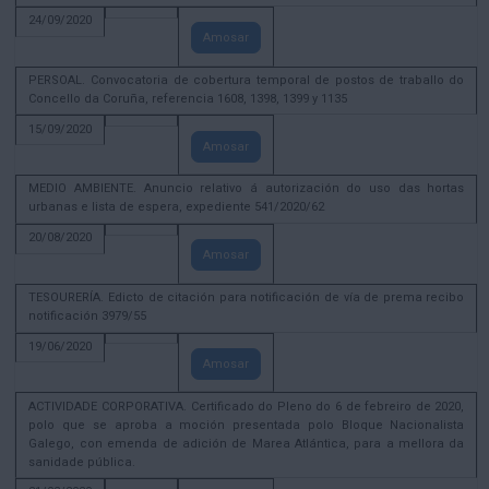
24/09/2020
Amosar
PERSOAL. Convocatoria de cobertura temporal de postos de traballo do
Concello da Coruña, referencia 1608, 1398, 1399 y 1135
15/09/2020
Amosar
MEDIO AMBIENTE. Anuncio relativo á autorización do uso das hortas
urbanas e lista de espera, expediente 541/2020/62
20/08/2020
Amosar
TESOURERÍA. Edicto de citación para notificación de vía de prema recibo
notificación 3979/55
19/06/2020
Amosar
ACTIVIDADE CORPORATIVA. Certificado do Pleno do 6 de febreiro de 2020,
polo que se aproba a moción presentada polo Bloque Nacionalista
Galego, con emenda de adición de Marea Atlántica, para a mellora da
sanidade pública.