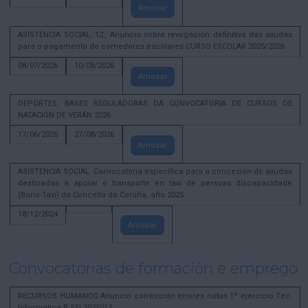
Amosar
ASISTENCIA SOCIAL. 12_ Anuncio sobre revogación definitiva das axudas
para o pagamento de comedores escolares CURSO ESCOLAR 2025/2026
08/07/2026
10/08/2026
Amosar
DEPORTES. BASES REGULADORAS DA CONVOCATORIA DE CURSOS DE
NATACIÓN DE VERÁN 2026
17/06/2026
27/08/2026
Amosar
ASISTENCIA SOCIAL. Convocatoria específica para a concesión de axudas
destinadas a apoiar o transporte en taxi de persoas discapacidade
(Bono-Taxi) do Concello da Coruña, año 2025
18/12/2024
Amosar
Convocatorias de formación e emprego
RECURSOS HUMANOS Anuncio corrección errores notas 1º ejercicio Tec.
Informatica B SEL2025013