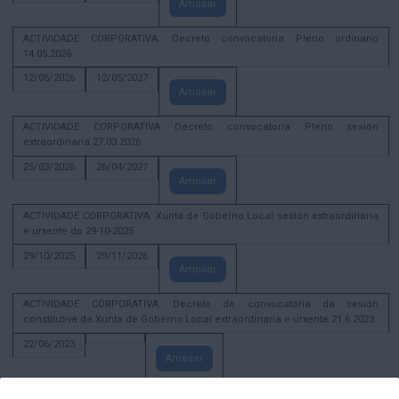
Amosar
ACTIVIDADE CORPORATIVA. Decreto convocatoria Pleno ordinario
14.05.2026
12/05/2026
12/05/2027
Amosar
ACTIVIDADE CORPORATIVA Decreto convocatoria Pleno sesión
extraordinaria 27.03.2026
25/03/2026
26/04/2027
Amosar
ACTIVIDADE CORPORATIVA. Xunta de Goberno Local sesión extraordinaria
e urxente do 29-10-2025
29/10/2025
29/11/2026
Amosar
ACTIVIDADE CORPORATIVA. Decreto de convocatoria da sesión
constitutiva da Xunta de Goberno Local extraordinaria e urxente 21.6.2023
22/06/2023
Amosar
Xunta de Goberno Local extraordinaria e urxente 01.08.2022