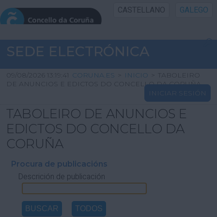
CASTELLANO
GALEGO
INICIO SEDE
SEDE ELECTRÓNICA
INICIO
09/08/2026 13:19:41
CORUNA.ES
>
INICIO
>
TABOLEIRO
DE ANUNCIOS E EDICTOS DO CONCELLO DA CORUÑA
INICIAR SESIÓN
INFORMACIÓN PÚBLICA
TABOLEIRO DE ANUNCIOS E
CARTAFOL CIDADÁN
EDICTOS DO CONCELLO DA
CORUÑA
UTILIDADES
Procura de publicacións
Descrición de publicación
AXUDA