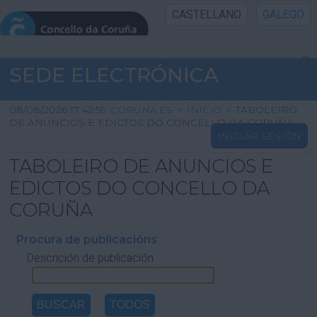
CASTELLANO
GALEGO
INICIO SEDE
SEDE ELECTRÓNICA
INICIO
08/08/2026 17:42:59
CORUNA.ES
>
INICIO
>
TABOLEIRO
DE ANUNCIOS E EDICTOS DO CONCELLO DA CORUÑA
INICIAR SESIÓN
INFORMACIÓN PÚBLICA
TABOLEIRO DE ANUNCIOS E
CARTAFOL CIDADÁN
EDICTOS DO CONCELLO DA
CORUÑA
UTILIDADES
Procura de publicacións
Descrición de publicación
AXUDA