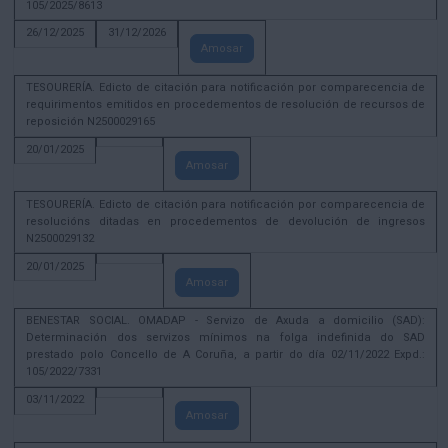
105/2025/8613
26/12/2025
31/12/2026
Amosar
TESOURERÍA. Edicto de citación para notificación por comparecencia de
requirimentos emitidos en procedementos de resolución de recursos de
reposición N2500029165
20/01/2025
Amosar
TESOURERÍA. Edicto de citación para notificación por comparecencia de
resolucións ditadas en procedementos de devolución de ingresos
N2500029132
20/01/2025
Amosar
BENESTAR SOCIAL. OMADAP - Servizo de Axuda a domicilio (SAD):
Determinación dos servizos mínimos na folga indefinida do SAD
prestado polo Concello de A Coruña, a partir do día 02/11/2022 Expd.:
105/2022/7331
03/11/2022
Amosar