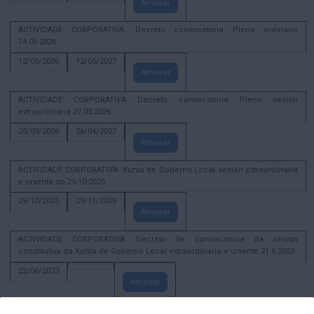
Amosar
ACTIVIDADE CORPORATIVA. Decreto convocatoria Pleno ordinario
14.05.2026
12/05/2026
12/05/2027
Amosar
ACTIVIDADE CORPORATIVA Decreto convocatoria Pleno sesión
extraordinaria 27.03.2026
25/03/2026
26/04/2027
Amosar
ACTIVIDADE CORPORATIVA. Xunta de Goberno Local sesión extraordinaria
e urxente do 29-10-2025
29/10/2025
29/11/2026
Amosar
ACTIVIDADE CORPORATIVA. Decreto de convocatoria da sesión
constitutiva da Xunta de Goberno Local extraordinaria e urxente 21.6.2023
22/06/2023
Amosar
Xunta de Goberno Local extraordinaria e urxente 01.08.2022