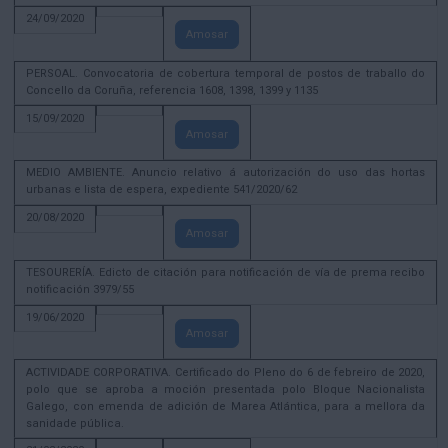
24/09/2020
Amosar
PERSOAL. Convocatoria de cobertura temporal de postos de traballo do
Concello da Coruña, referencia 1608, 1398, 1399 y 1135
15/09/2020
Amosar
MEDIO AMBIENTE. Anuncio relativo á autorización do uso das hortas
urbanas e lista de espera, expediente 541/2020/62
20/08/2020
Amosar
TESOURERÍA. Edicto de citación para notificación de vía de prema recibo
notificación 3979/55
19/06/2020
Amosar
ACTIVIDADE CORPORATIVA. Certificado do Pleno do 6 de febreiro de 2020,
polo que se aproba a moción presentada polo Bloque Nacionalista
Galego, con emenda de adición de Marea Atlántica, para a mellora da
sanidade pública.