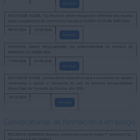
Amosar
ASISTENCIA SOCIAL. 12_ Anuncio sobre revogación definitiva das axudas
para o pagamento de comedores escolares CURSO ESCOLAR 2025/2026
08/07/2026
10/08/2026
Amosar
DEPORTES. BASES REGULADORAS DA CONVOCATORIA DE CURSOS DE
NATACIÓN DE VERÁN 2026
17/06/2026
27/08/2026
Amosar
ASISTENCIA SOCIAL. Convocatoria específica para a concesión de axudas
destinadas a apoiar o transporte en taxi de persoas discapacidade
(Bono-Taxi) do Concello da Coruña, año 2025
18/12/2024
Amosar
Convocatorias de formación e emprego
RECURSOS HUMANOS Anuncio corrección errores notas 1º ejercicio Tec.
Informatica B SEL2025013