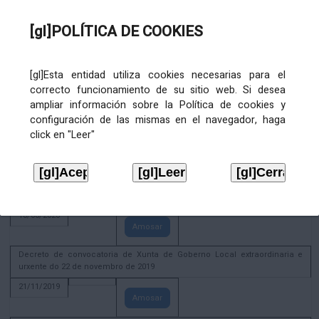
02/08/2022
[gl]POLÍTICA DE COOKIES
Amosar
ACTIVIDADE CORPORATIVA. Xunta de Goberno Local do 30 de decembro
de 2020
[gl]Esta entidad utiliza cookies necesarias para el
28/12/2020
correcto funcionamiento de su sitio web. Si desea
Amosar
ampliar información sobre la Política de cookies y
configuración de las mismas en el navegador, haga
ACTIVIDADE CORPORATIVA. Extracto do Pleno ordinario de data 2.7.2020
click en "Leer"
08/07/2020
Amosar
ACTIVIDADE CORPORATIVA. Extracto da Xunta de Goberno Local de 17 de
xuño de 2020
18/06/2020
Amosar
Decreto de convocatoria de Xunta de Goberno Local extraordinaria e
urxente do 22 de novembro de 2019
21/11/2019
Amosar