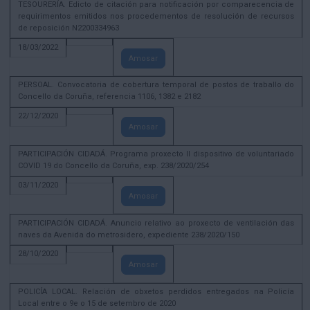
TESOURERÍA. Edicto de citación para notificación por comparecencia de
requirimentos emitidos nos procedementos de resolución de recursos
de reposición N2200334963
18/03/2022
Amosar
PERSOAL. Convocatoria de cobertura temporal de postos de traballo do
Concello da Coruña, referencia 1106, 1382 e 2182
22/12/2020
Amosar
PARTICIPACIÓN CIDADÁ. Programa proxecto II dispositivo de voluntariado
COVID 19 do Concello da Coruña, exp. 238/2020/254
03/11/2020
Amosar
PARTICIPACIÓN CIDADÁ. Anuncio relativo ao proxecto de ventilación das
naves da Avenida do metrosidero, expediente 238/2020/150
28/10/2020
Amosar
POLICÍA LOCAL. Relación de obxetos perdidos entregados na Policía
Local entre o 9e o 15 de setembro de 2020