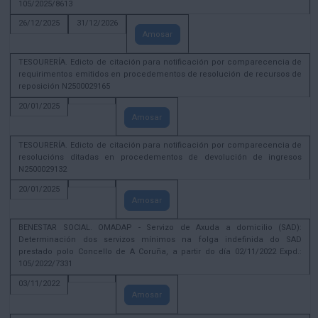
105/2025/8613
26/12/2025
31/12/2026
Amosar
TESOURERÍA. Edicto de citación para notificación por comparecencia de
requirimentos emitidos en procedementos de resolución de recursos de
reposición N2500029165
20/01/2025
Amosar
TESOURERÍA. Edicto de citación para notificación por comparecencia de
resolucións ditadas en procedementos de devolución de ingresos
N2500029132
20/01/2025
Amosar
BENESTAR SOCIAL. OMADAP - Servizo de Axuda a domicilio (SAD):
Determinación dos servizos mínimos na folga indefinida do SAD
prestado polo Concello de A Coruña, a partir do día 02/11/2022 Expd.:
105/2022/7331
03/11/2022
Amosar