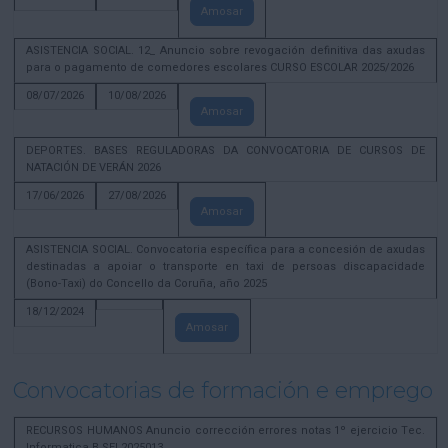
Amosar
ASISTENCIA SOCIAL. 12_ Anuncio sobre revogación definitiva das axudas
para o pagamento de comedores escolares CURSO ESCOLAR 2025/2026
08/07/2026
10/08/2026
Amosar
DEPORTES. BASES REGULADORAS DA CONVOCATORIA DE CURSOS DE
NATACIÓN DE VERÁN 2026
17/06/2026
27/08/2026
Amosar
ASISTENCIA SOCIAL. Convocatoria específica para a concesión de axudas
destinadas a apoiar o transporte en taxi de persoas discapacidade
(Bono-Taxi) do Concello da Coruña, año 2025
18/12/2024
Amosar
Convocatorias de formación e emprego
RECURSOS HUMANOS Anuncio corrección errores notas 1º ejercicio Tec.
Informatica B SEL2025013