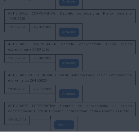
Amosar
ACTIVIDADE CORPORATIVA. Decreto convocatoria Pleno ordinario
14.05.2026
12/05/2026
12/05/2027
Amosar
ACTIVIDADE CORPORATIVA Decreto convocatoria Pleno sesión
extraordinaria 27.03.2026
25/03/2026
26/04/2027
Amosar
ACTIVIDADE CORPORATIVA. Xunta de Goberno Local sesión extraordinaria
e urxente do 29-10-2025
29/10/2025
29/11/2026
Amosar
ACTIVIDADE CORPORATIVA. Decreto de convocatoria da sesión
constitutiva da Xunta de Goberno Local extraordinaria e urxente 21.6.2023
22/06/2023
Amosar
Xunta de Goberno Local extraordinaria e urxente 01.08.2022