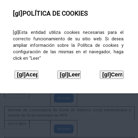
02/08/2022
[gl]POLÍTICA DE COOKIES
Amosar
ACTIVIDADE CORPORATIVA. Xunta de Goberno Local do 30 de decembro
de 2020
[gl]Esta entidad utiliza cookies necesarias para el
28/12/2020
correcto funcionamiento de su sitio web. Si desea
Amosar
ampliar información sobre la Política de cookies y
configuración de las mismas en el navegador, haga
ACTIVIDADE CORPORATIVA. Extracto do Pleno ordinario de data 2.7.2020
click en "Leer"
08/07/2020
Amosar
ACTIVIDADE CORPORATIVA. Extracto da Xunta de Goberno Local de 17 de
xuño de 2020
18/06/2020
Amosar
Decreto de convocatoria de Xunta de Goberno Local extraordinaria e
urxente do 22 de novembro de 2019
21/11/2019
Amosar