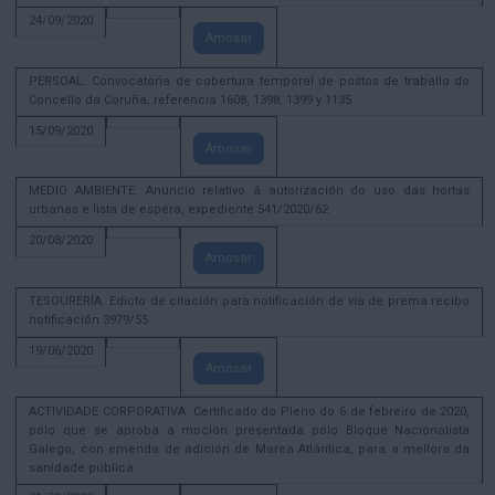
24/09/2020
Amosar
PERSOAL. Convocatoria de cobertura temporal de postos de traballo do
Concello da Coruña, referencia 1608, 1398, 1399 y 1135
15/09/2020
Amosar
MEDIO AMBIENTE. Anuncio relativo á autorización do uso das hortas
urbanas e lista de espera, expediente 541/2020/62
20/08/2020
Amosar
TESOURERÍA. Edicto de citación para notificación de vía de prema recibo
notificación 3979/55
19/06/2020
Amosar
ACTIVIDADE CORPORATIVA. Certificado do Pleno do 6 de febreiro de 2020,
polo que se aproba a moción presentada polo Bloque Nacionalista
Galego, con emenda de adición de Marea Atlántica, para a mellora da
sanidade pública.