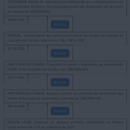
TESOURERÍA. Edicto de citación para notificación por comparecencia de
requirimentos emitidos nos procedementos de resolución de recursos
de reposición N2200334963
18/03/2022
Amosar
PERSOAL. Convocatoria de cobertura temporal de postos de traballo do
Concello da Coruña, referencia 1106, 1382 e 2182
22/12/2020
Amosar
PARTICIPACIÓN CIDADÁ. Programa proxecto II dispositivo de voluntariado
COVID 19 do Concello da Coruña, exp. 238/2020/254
03/11/2020
Amosar
PARTICIPACIÓN CIDADÁ. Anuncio relativo ao proxecto de ventilación das
naves da Avenida do metrosidero, expediente 238/2020/150
28/10/2020
Amosar
POLICÍA LOCAL. Relación de obxetos perdidos entregados na Policía
Local entre o 9e o 15 de setembro de 2020