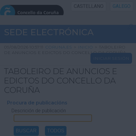
CASTELLANO
GALEGO
INICIO SEDE
SEDE ELECTRÓNICA
INICIO
09/08/2026 10:57:11
CORUNA.ES
>
INICIO
>
TABOLEIRO
DE ANUNCIOS E EDICTOS DO CONCELLO DA CORUÑA
INICIAR SESIÓN
INFORMACIÓN PÚBLICA
TABOLEIRO DE ANUNCIOS E
CARTAFOL CIDADÁN
EDICTOS DO CONCELLO DA
CORUÑA
UTILIDADES
Procura de publicacións
Descrición de publicación
AXUDA