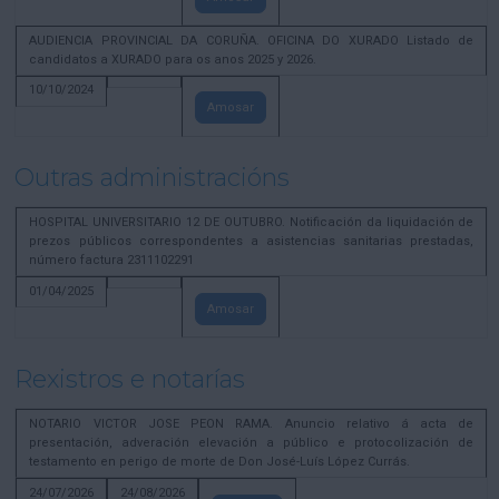
AUDIENCIA PROVINCIAL DA CORUÑA. OFICINA DO XURADO Listado de
candidatos a XURADO para os anos 2025 y 2026.
10/10/2024
Amosar
Outras administracións
HOSPITAL UNIVERSITARIO 12 DE OUTUBRO. Notificación da liquidación de
prezos públicos correspondentes a asistencias sanitarias prestadas,
número factura 2311102291
01/04/2025
Amosar
Rexistros e notarías
NOTARIO VICTOR JOSE PEON RAMA. Anuncio relativo á acta de
presentación, adveración elevación a público e protocolización de
testamento en perigo de morte de Don José-Luís López Currás.
24/07/2026
24/08/2026