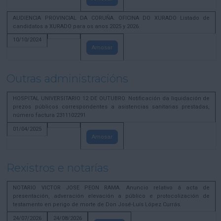
AUDIENCIA PROVINCIAL DA CORUÑA. OFICINA DO XURADO Listado de
candidatos a XURADO para os anos 2025 y 2026.
10/10/2024
Amosar
Outras administracións
HOSPITAL UNIVERSITARIO 12 DE OUTUBRO. Notificación da liquidación de
prezos públicos correspondentes a asistencias sanitarias prestadas,
número factura 2311102291
01/04/2025
Amosar
Rexistros e notarías
NOTARIO VICTOR JOSE PEON RAMA. Anuncio relativo á acta de
presentación, adveración elevación a público e protocolización de
testamento en perigo de morte de Don José-Luís López Currás.
24/07/2026
24/08/2026