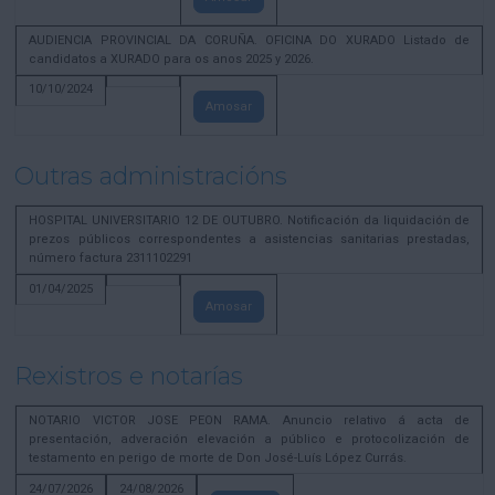
AUDIENCIA PROVINCIAL DA CORUÑA. OFICINA DO XURADO Listado de
candidatos a XURADO para os anos 2025 y 2026.
10/10/2024
Amosar
Outras administracións
HOSPITAL UNIVERSITARIO 12 DE OUTUBRO. Notificación da liquidación de
prezos públicos correspondentes a asistencias sanitarias prestadas,
número factura 2311102291
01/04/2025
Amosar
Rexistros e notarías
NOTARIO VICTOR JOSE PEON RAMA. Anuncio relativo á acta de
presentación, adveración elevación a público e protocolización de
testamento en perigo de morte de Don José-Luís López Currás.
24/07/2026
24/08/2026