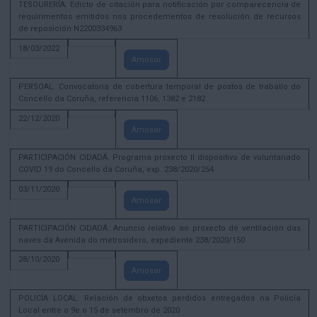
TESOURERÍA. Edicto de citación para notificación por comparecencia de
requirimentos emitidos nos procedementos de resolución de recursos
de reposición N2200334963
18/03/2022
Amosar
PERSOAL. Convocatoria de cobertura temporal de postos de traballo do
Concello da Coruña, referencia 1106, 1382 e 2182
22/12/2020
Amosar
PARTICIPACIÓN CIDADÁ. Programa proxecto II dispositivo de voluntariado
COVID 19 do Concello da Coruña, exp. 238/2020/254
03/11/2020
Amosar
PARTICIPACIÓN CIDADÁ. Anuncio relativo ao proxecto de ventilación das
naves da Avenida do metrosidero, expediente 238/2020/150
28/10/2020
Amosar
POLICÍA LOCAL. Relación de obxetos perdidos entregados na Policía
Local entre o 9e o 15 de setembro de 2020