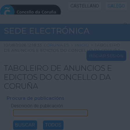
CASTELLANO
GALEGO
INICIO SEDE
SEDE ELECTRÓNICA
INICIO
10/08/2026 12:18:33
CORUNA.ES
>
INICIO
>
TABOLEIRO
DE ANUNCIOS E EDICTOS DO CONCELLO DA CORUÑA
INICIAR SESIÓN
INFORMACIÓN PÚBLICA
TABOLEIRO DE ANUNCIOS E
CARTAFOL CIDADÁN
EDICTOS DO CONCELLO DA
CORUÑA
UTILIDADES
Procura de publicacións
Descrición de publicación
AXUDA