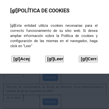
02/08/2022
[gl]POLÍTICA DE COOKIES
Amosar
ACTIVIDADE CORPORATIVA. Xunta de Goberno Local do 30 de decembro
de 2020
[gl]Esta entidad utiliza cookies necesarias para el
28/12/2020
correcto funcionamiento de su sitio web. Si desea
Amosar
ampliar información sobre la Política de cookies y
configuración de las mismas en el navegador, haga
ACTIVIDADE CORPORATIVA. Extracto do Pleno ordinario de data 2.7.2020
click en "Leer"
08/07/2020
Amosar
ACTIVIDADE CORPORATIVA. Extracto da Xunta de Goberno Local de 17 de
xuño de 2020
18/06/2020
Amosar
Decreto de convocatoria de Xunta de Goberno Local extraordinaria e
urxente do 22 de novembro de 2019
21/11/2019
Amosar