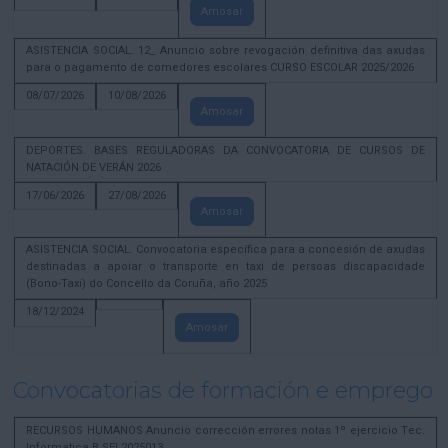
Amosar
ASISTENCIA SOCIAL. 12_ Anuncio sobre revogación definitiva das axudas
para o pagamento de comedores escolares CURSO ESCOLAR 2025/2026
08/07/2026
10/08/2026
Amosar
DEPORTES. BASES REGULADORAS DA CONVOCATORIA DE CURSOS DE
NATACIÓN DE VERÁN 2026
17/06/2026
27/08/2026
Amosar
ASISTENCIA SOCIAL. Convocatoria específica para a concesión de axudas
destinadas a apoiar o transporte en taxi de persoas discapacidade
(Bono-Taxi) do Concello da Coruña, año 2025
18/12/2024
Amosar
Convocatorias de formación e emprego
RECURSOS HUMANOS Anuncio corrección errores notas 1º ejercicio Tec.
Informatica B SEL2025013