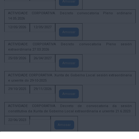
Amosar
ACTIVIDADE CORPORATIVA. Decreto convocatoria Pleno ordinario
14.05.2026
12/05/2026
12/05/2027
Amosar
ACTIVIDADE CORPORATIVA Decreto convocatoria Pleno sesión
extraordinaria 27.03.2026
25/03/2026
26/04/2027
Amosar
ACTIVIDADE CORPORATIVA. Xunta de Goberno Local sesión extraordinaria
e urxente do 29-10-2025
29/10/2025
29/11/2026
Amosar
ACTIVIDADE CORPORATIVA. Decreto de convocatoria da sesión
constitutiva da Xunta de Goberno Local extraordinaria e urxente 21.6.2023
22/06/2023
Amosar
Xunta de Goberno Local extraordinaria e urxente 01.08.2022