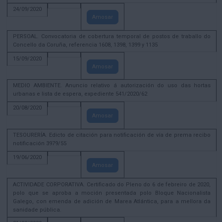
24/09/2020
Amosar
PERSOAL. Convocatoria de cobertura temporal de postos de traballo do
Concello da Coruña, referencia 1608, 1398, 1399 y 1135
15/09/2020
Amosar
MEDIO AMBIENTE. Anuncio relativo á autorización do uso das hortas
urbanas e lista de espera, expediente 541/2020/62
20/08/2020
Amosar
TESOURERÍA. Edicto de citación para notificación de vía de prema recibo
notificación 3979/55
19/06/2020
Amosar
ACTIVIDADE CORPORATIVA. Certificado do Pleno do 6 de febreiro de 2020,
polo que se aproba a moción presentada polo Bloque Nacionalista
Galego, con emenda de adición de Marea Atlántica, para a mellora da
sanidade pública.