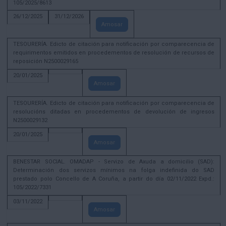
105/2025/8613
26/12/2025
31/12/2026
Amosar
TESOURERÍA. Edicto de citación para notificación por comparecencia de
requirimentos emitidos en procedementos de resolución de recursos de
reposición N2500029165
20/01/2025
Amosar
TESOURERÍA. Edicto de citación para notificación por comparecencia de
resolucións ditadas en procedementos de devolución de ingresos
N2500029132
20/01/2025
Amosar
BENESTAR SOCIAL. OMADAP - Servizo de Axuda a domicilio (SAD):
Determinación dos servizos mínimos na folga indefinida do SAD
prestado polo Concello de A Coruña, a partir do día 02/11/2022 Expd.:
105/2022/7331
03/11/2022
Amosar