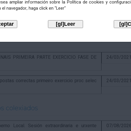
esea ampliar información sobre la Política de cookies y configurac
 el navegador, haga click en "Leer"
óns ao segundo exercicio proceso selectivo
17/04/202
o libre designación postos Alcaldía
16/04/202
NAIS PRIMEIRA PARTE EXERCICIO FASE DE
24/03/202
stas correctas primeiro exercicio proc selec
24/03/202
s colexiados
o Local. Sesión extraordinaria e urxente
07/08/202