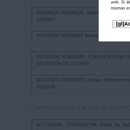
web. Si d
mismas en
RECURSOS HUMANOS- Resolución das alegaci
2022007
RECURSOS HUMANOS Anuncio admitidos proces
RECURSOS HUMANOS- CUALIFICACIÓNS FI
OPOSICIÓN SEL2020004
RECURSOS HUMANOS- Listaxe definitiva respo
2020004
Convocatorias e actas de órgano
ACTIVIDADE CORPORATIVA. Xunta de Gobern