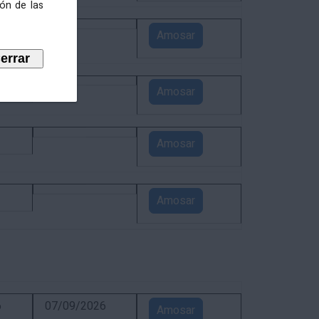
ión de las
3
Amosar
1
Amosar
1
Amosar
1
Amosar
6
07/09/2026
Amosar