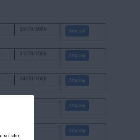
6
25/09/2026
Amosar
6
31/08/2026
Amosar
6
24/08/2026
Amosar
5
Amosar
4
Amosar
e su sitio