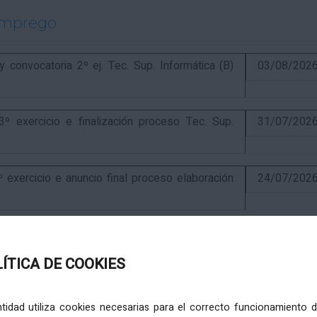
emprego
onvocatoria 2º ej. Tec. Sup. Informática (B)
03/08/202
exercicio e finalización proceso Tec. Sup.
31/07/202
ercicio e anuncio final proceso elaboración
24/07/202
ercicio e puntuación provisional de concurso
10/07/202
LÍTICA DE COOKIES
itiva concurso e anuncio final do proceso de
19/02/202
entidad utiliza cookies necesarias para el correcto funcionamiento d