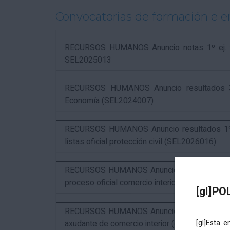
Convocatorias de formación e 
RECURSOS HUMANOS Anuncio notas 1º ej. y c
SEL2025013
RECURSOS HUMANOS Anuncio resultados 3º 
Economía (SEL2024007)
RECURSOS HUMANOS Anuncio resultados 1º ex
listas oficial protección civil (SEL2026016)
RECURSOS HUMANOS Anuncio resultados 2º ex
proceso oficial comercio interior (SEL2023015
[gl]PO
RECURSOS HUMANOS Anuncio puntuación defin
axudante de comercio interior (estabilización)
[gl]Esta 