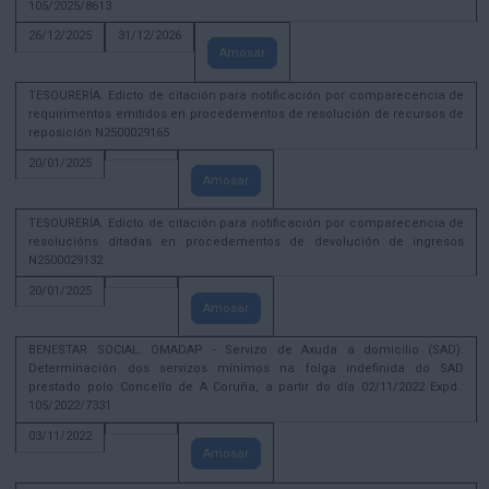
105/2025/8613
26/12/2025
31/12/2026
Amosar
TESOURERÍA. Edicto de citación para notificación por comparecencia de
requirimentos emitidos en procedementos de resolución de recursos de
reposición N2500029165
20/01/2025
Amosar
TESOURERÍA. Edicto de citación para notificación por comparecencia de
resolucións ditadas en procedementos de devolución de ingresos
N2500029132
20/01/2025
Amosar
BENESTAR SOCIAL. OMADAP - Servizo de Axuda a domicilio (SAD):
Determinación dos servizos mínimos na folga indefinida do SAD
prestado polo Concello de A Coruña, a partir do día 02/11/2022 Expd.:
105/2022/7331
03/11/2022
Amosar