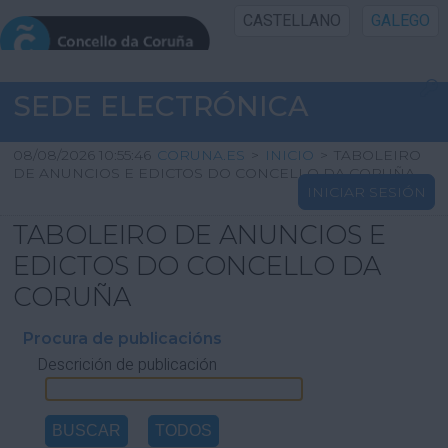
CASTELLANO
GALEGO
INICIO SEDE
SEDE ELECTRÓNICA
INICIO
08/08/2026 10:55:46
CORUNA.ES
>
INICIO
>
TABOLEIRO
DE ANUNCIOS E EDICTOS DO CONCELLO DA CORUÑA
INICIAR SESIÓN
INFORMACIÓN PÚBLICA
TABOLEIRO DE ANUNCIOS E
CARTAFOL CIDADÁN
EDICTOS DO CONCELLO DA
CORUÑA
UTILIDADES
Procura de publicacións
Descrición de publicación
AXUDA