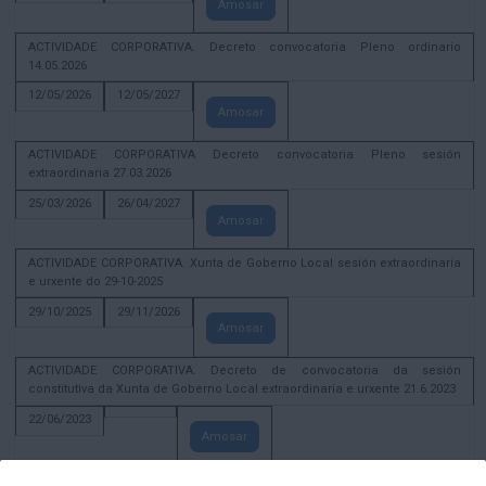
Amosar
ACTIVIDADE CORPORATIVA. Decreto convocatoria Pleno ordinario
14.05.2026
12/05/2026
12/05/2027
Amosar
ACTIVIDADE CORPORATIVA Decreto convocatoria Pleno sesión
extraordinaria 27.03.2026
25/03/2026
26/04/2027
Amosar
ACTIVIDADE CORPORATIVA. Xunta de Goberno Local sesión extraordinaria
e urxente do 29-10-2025
29/10/2025
29/11/2026
Amosar
ACTIVIDADE CORPORATIVA. Decreto de convocatoria da sesión
constitutiva da Xunta de Goberno Local extraordinaria e urxente 21.6.2023
22/06/2023
Amosar
Xunta de Goberno Local extraordinaria e urxente 01.08.2022