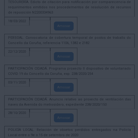
TESOURERÍA. Edicto de citación para notificación por comparecencia de
requirimentos emitidos nos procedementos de resolución de recursos
de reposición N2200334963
18/03/2022
Amosar
PERSOAL. Convocatoria de cobertura temporal de postos de traballo do
Concello da Coruña, referencia 1106, 1382 e 2182
22/12/2020
Amosar
PARTICIPACIÓN CIDADÁ. Programa proxecto II dispositivo de voluntariado
COVID 19 do Concello da Coruña, exp. 238/2020/254
03/11/2020
Amosar
PARTICIPACIÓN CIDADÁ. Anuncio relativo ao proxecto de ventilación das
naves da Avenida do metrosidero, expediente 238/2020/150
28/10/2020
Amosar
POLICÍA LOCAL. Relación de obxetos perdidos entregados na Policía
Local entre o 9e o 15 de setembro de 2020