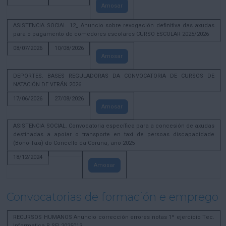
Amosar
ASISTENCIA SOCIAL. 12_ Anuncio sobre revogación definitiva das axudas
para o pagamento de comedores escolares CURSO ESCOLAR 2025/2026
08/07/2026
10/08/2026
Amosar
DEPORTES. BASES REGULADORAS DA CONVOCATORIA DE CURSOS DE
NATACIÓN DE VERÁN 2026
17/06/2026
27/08/2026
Amosar
ASISTENCIA SOCIAL. Convocatoria específica para a concesión de axudas
destinadas a apoiar o transporte en taxi de persoas discapacidade
(Bono-Taxi) do Concello da Coruña, año 2025
18/12/2024
Amosar
Convocatorias de formación e emprego
RECURSOS HUMANOS Anuncio corrección errores notas 1º ejercicio Tec.
Informatica B SEL2025013