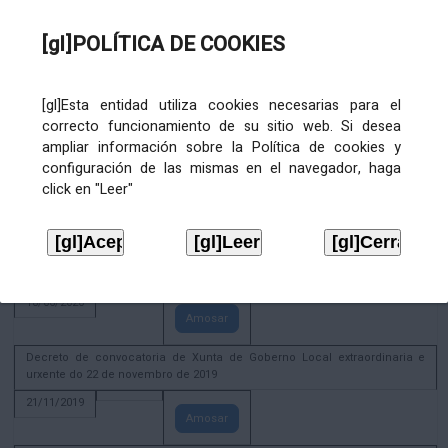
02/08/2022
[gl]POLÍTICA DE COOKIES
Amosar
ACTIVIDADE CORPORATIVA. Xunta de Goberno Local do 30 de decembro
de 2020
[gl]Esta entidad utiliza cookies necesarias para el
28/12/2020
correcto funcionamiento de su sitio web. Si desea
Amosar
ampliar información sobre la Política de cookies y
configuración de las mismas en el navegador, haga
ACTIVIDADE CORPORATIVA. Extracto do Pleno ordinario de data 2.7.2020
click en "Leer"
08/07/2020
Amosar
ACTIVIDADE CORPORATIVA. Extracto da Xunta de Goberno Local de 17 de
xuño de 2020
18/06/2020
Amosar
Decreto de convocatoria de Xunta de Goberno Local extraordinaria e
urxente do 22 de novembro de 2019
21/11/2019
Amosar