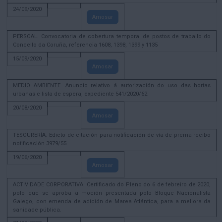
24/09/2020
Amosar
PERSOAL. Convocatoria de cobertura temporal de postos de traballo do
Concello da Coruña, referencia 1608, 1398, 1399 y 1135
15/09/2020
Amosar
MEDIO AMBIENTE. Anuncio relativo á autorización do uso das hortas
urbanas e lista de espera, expediente 541/2020/62
20/08/2020
Amosar
TESOURERÍA. Edicto de citación para notificación de vía de prema recibo
notificación 3979/55
19/06/2020
Amosar
ACTIVIDADE CORPORATIVA. Certificado do Pleno do 6 de febreiro de 2020,
polo que se aproba a moción presentada polo Bloque Nacionalista
Galego, con emenda de adición de Marea Atlántica, para a mellora da
sanidade pública.