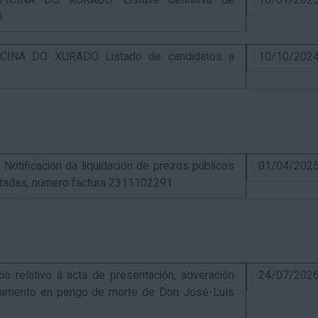
CINA DO XURADO. Listaxe definitiva de
10/01/202
6
INA DO XURADO Listado de candidatos a
10/10/202
ificación da liquidación de prezos públicos
01/04/202
estadas, número factura 2311102291
elativo á acta de presentación, adveración
24/07/202
estamento en perigo de morte de Don José-Luís