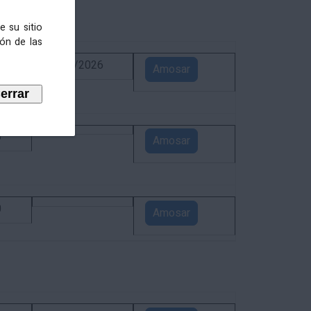
e su sitio
ión de las
6
02/09/2026
Amosar
5
Amosar
0
Amosar