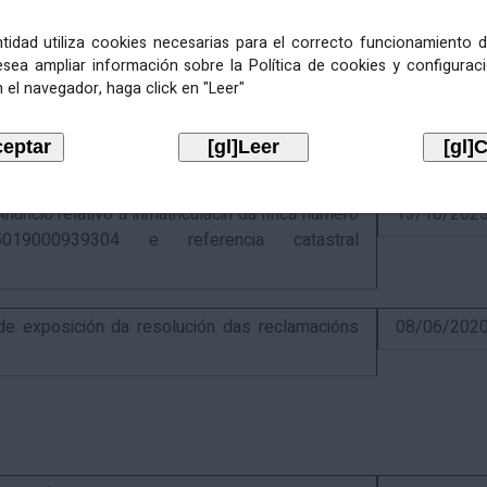
entidad utiliza cookies necesarias para el correcto funcionamiento d
esea ampliar información sobre la Política de cookies y configurac
 el navegador, haga click en "Leer"
ativo á recadación das cotas estatais e
21/07/202
Económicas de 2026, cuxa xestión recadatoria
n Tributaria.
io relativo á inmatriculacin da finca número
13/10/202
019000939304 e referencia catastral
 exposición da resolución das reclamacións
08/06/202