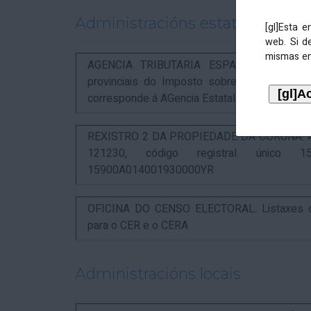
Administracións estatais
[gl]Esta 
web. Si d
mismas en
AGENCIA TRIBUTARIA ESPAÑOLA. Aviso rel
provinciais do Imposto sobre Actividades 
corresponde á AGencia Estatal de Administració
REXISTRO 2 DA PROPIEDADE DA CORUÑA. Anunc
121230, código registral único 15
15900A014001930000YR
OFICINA DO CENSO ELECTORAL. Listaxes de
para o CER e o CERA
Administracións locais