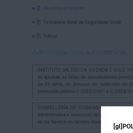
Rexistros e notarías
Tesourería Xeral da Seguridade Social
Tráfico
Administracions autonomicas
INSTITUTO GALEGO DA VIVENDA E SOLO. Infor
se aproban as listas de adxudicatarios provi
de 36 años, do proceso de selección de p
promoción pública C-2023/CH01 e C-2024/0
CONSELLERÍA DE ECONOMÍA E INDUSTRIA. An
administrativa e execución de instalacións pa
na rúa Newton no término municipal da Coruña
[gl]PO