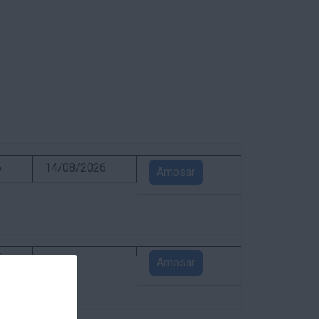
6
14/08/2026
Amosar
5
Amosar