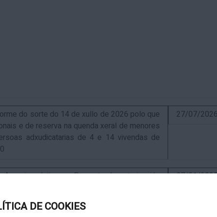
me do sorte do 14 de xullo de 2026 polo que
27/07/202
sionais e de reserva na quenda xeral de menores
ersoas adxudicatarias de 4 e 14 vivendas de
10
uncio relativo ao Proxecto de autorización
07/01/202
ra a instalación de nova ERM 16/4 Q.9000-D sita
, exp. IN627A 2024/4-1
LÍTICA DE COOKIES