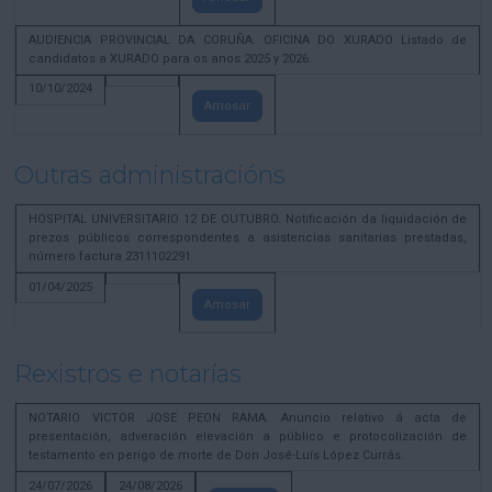
AUDIENCIA PROVINCIAL DA CORUÑA. OFICINA DO XURADO Listado de
candidatos a XURADO para os anos 2025 y 2026.
10/10/2024
Amosar
Outras administracións
HOSPITAL UNIVERSITARIO 12 DE OUTUBRO. Notificación da liquidación de
prezos públicos correspondentes a asistencias sanitarias prestadas,
número factura 2311102291
01/04/2025
Amosar
Rexistros e notarías
NOTARIO VICTOR JOSE PEON RAMA. Anuncio relativo á acta de
presentación, adveración elevación a público e protocolización de
testamento en perigo de morte de Don José-Luís López Currás.
24/07/2026
24/08/2026