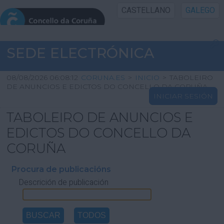
CASTELLANO
GALEGO
INICIO SEDE
SEDE ELECTRÓNICA
INICIO
08/08/2026 06:08:12
CORUNA.ES
>
INICIO
>
TABOLEIRO
DE ANUNCIOS E EDICTOS DO CONCELLO DA CORUÑA
INICIAR SESIÓN
INFORMACIÓN PÚBLICA
TABOLEIRO DE ANUNCIOS E
CARTAFOL CIDADÁN
EDICTOS DO CONCELLO DA
CORUÑA
UTILIDADES
Procura de publicacións
Descrición de publicación
AXUDA