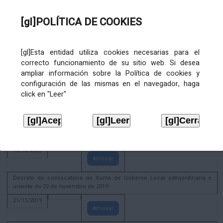
02/08/2022
[gl]POLÍTICA DE COOKIES
Amosar
ACTIVIDADE CORPORATIVA. Xunta de Goberno Local do 30 de decembro
de 2020
[gl]Esta entidad utiliza cookies necesarias para el
28/12/2020
correcto funcionamiento de su sitio web. Si desea
Amosar
ampliar información sobre la Política de cookies y
configuración de las mismas en el navegador, haga
ACTIVIDADE CORPORATIVA. Extracto do Pleno ordinario de data 2.7.2020
click en "Leer"
08/07/2020
Amosar
ACTIVIDADE CORPORATIVA. Extracto da Xunta de Goberno Local de 17 de
xuño de 2020
18/06/2020
Amosar
Decreto de convocatoria de Xunta de Goberno Local extraordinaria e
urxente do 22 de novembro de 2019
21/11/2019
Amosar