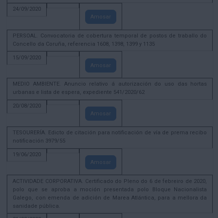
24/09/2020
Amosar
PERSOAL. Convocatoria de cobertura temporal de postos de traballo do
Concello da Coruña, referencia 1608, 1398, 1399 y 1135
15/09/2020
Amosar
MEDIO AMBIENTE. Anuncio relativo á autorización do uso das hortas
urbanas e lista de espera, expediente 541/2020/62
20/08/2020
Amosar
TESOURERÍA. Edicto de citación para notificación de vía de prema recibo
notificación 3979/55
19/06/2020
Amosar
ACTIVIDADE CORPORATIVA. Certificado do Pleno do 6 de febreiro de 2020,
polo que se aproba a moción presentada polo Bloque Nacionalista
Galego, con emenda de adición de Marea Atlántica, para a mellora da
sanidade pública.