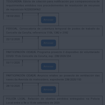
TESOURERÍA. Edicto de citación para notificación por comparecencia de
requirimentos emitidos nos procedementos de resolución de recursos
de reposición N2200334963
18/03/2022
Amosar
PERSOAL. Convocatoria de cobertura temporal de postos de traballo do
Concello da Coruña, referencia 1106, 1382 e 2182
22/12/2020
Amosar
PARTICIPACIÓN CIDADÁ. Programa proxecto II dispositivo de voluntariado
COVID 19 do Concello da Coruña, exp. 238/2020/254
03/11/2020
Amosar
PARTICIPACIÓN CIDADÁ. Anuncio relativo ao proxecto de ventilación das
naves da Avenida do metrosidero, expediente 238/2020/150
28/10/2020
Amosar
POLICÍA LOCAL. Relación de obxetos perdidos entregados na Policía
Local entre o 9e o 15 de setembro de 2020