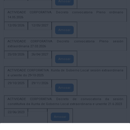
Amosar
ACTIVIDADE CORPORATIVA. Decreto convocatoria Pleno ordinario
14.05.2026
12/05/2026
12/05/2027
Amosar
ACTIVIDADE CORPORATIVA Decreto convocatoria Pleno sesión
extraordinaria 27.03.2026
25/03/2026
26/04/2027
Amosar
ACTIVIDADE CORPORATIVA. Xunta de Goberno Local sesión extraordinaria
e urxente do 29-10-2025
29/10/2025
29/11/2026
Amosar
ACTIVIDADE CORPORATIVA. Decreto de convocatoria da sesión
constitutiva da Xunta de Goberno Local extraordinaria e urxente 21.6.2023
22/06/2023
Amosar
Xunta de Goberno Local extraordinaria e urxente 01.08.2022