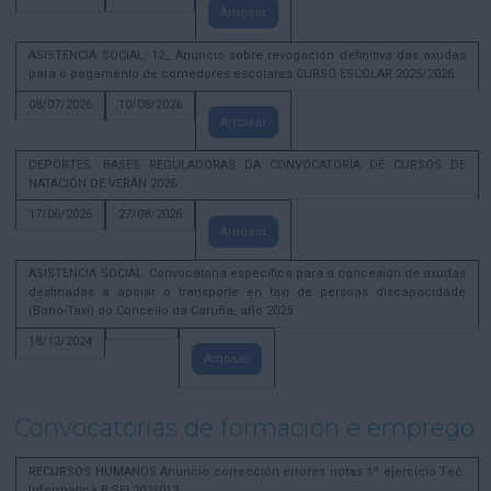
Amosar
ASISTENCIA SOCIAL. 12_ Anuncio sobre revogación definitiva das axudas
para o pagamento de comedores escolares CURSO ESCOLAR 2025/2026
08/07/2026
10/08/2026
Amosar
DEPORTES. BASES REGULADORAS DA CONVOCATORIA DE CURSOS DE
NATACIÓN DE VERÁN 2026
17/06/2026
27/08/2026
Amosar
ASISTENCIA SOCIAL. Convocatoria específica para a concesión de axudas
destinadas a apoiar o transporte en taxi de persoas discapacidade
(Bono-Taxi) do Concello da Coruña, año 2025
18/12/2024
Amosar
Convocatorias de formación e emprego
RECURSOS HUMANOS Anuncio corrección errores notas 1º ejercicio Tec.
Informatica B SEL2025013