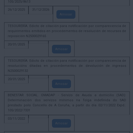
105/2025/8613
26/12/2025
31/12/2026
Amosar
TESOURERÍA. Edicto de citación para notificación por comparecencia de
requirimentos emitidos en procedementos de resolución de recursos de
reposición N2500029165
20/01/2025
Amosar
TESOURERÍA. Edicto de citación para notificación por comparecencia de
resolucións ditadas en procedementos de devolución de ingresos
N2500029132
20/01/2025
Amosar
BENESTAR SOCIAL. OMADAP - Servizo de Axuda a domicilio (SAD):
Determinación dos servizos mínimos na folga indefinida do SAD
prestado polo Concello de A Coruña, a partir do día 02/11/2022 Expd.:
105/2022/7331
03/11/2022
Amosar