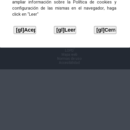
Ficheiros de publicación
ampliar información sobre la Política de cookies y
configuración de las mismas en el navegador, haga
click en "Leer"
ANUNCIO
Descargar
Volver á páxina anterior
Aviso legal
LOPD
Mapa web
Normas de uso
Accesibilidad