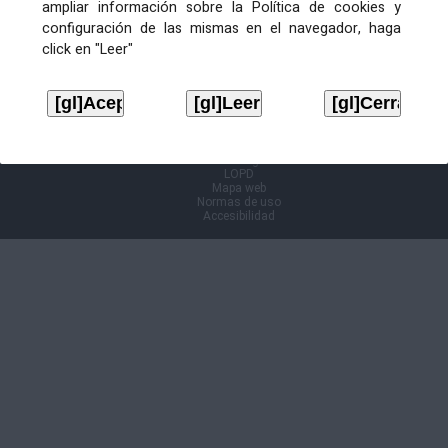
Ficheiros de publicación
ampliar información sobre la Política de cookies y
configuración de las mismas en el navegador, haga
click en "Leer"
Anuncio
Descargar
Volver á páxina anterior
Aviso legal
LOPD
Mapa web
Normas de uso
Accesibilidad