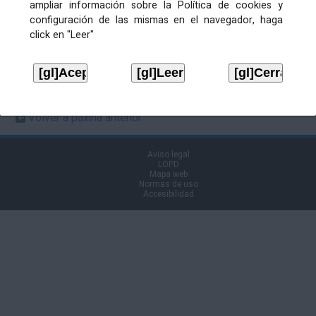
ampliar información sobre la Política de cookies y
en Boletín
configuración de las mismas en el navegador, haga
click en "Leer"
Ficheiros de publicación
ANUNICO
Descargar
Volver á páxina anterior
Aviso legal
LOPD
Mapa web
Normas de uso
Accesibilidad