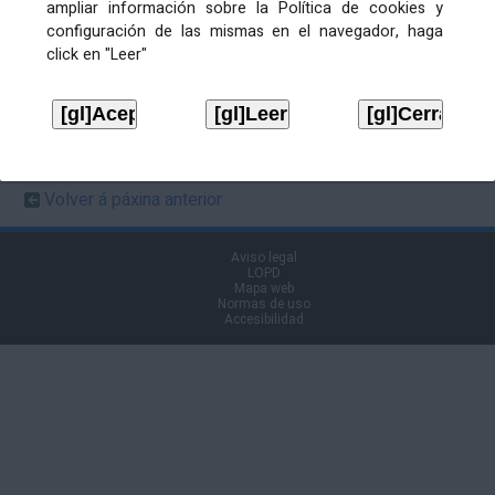
ampliar información sobre la Política de cookies y
publicación
18/03/2022
en Boletín
configuración de las mismas en el navegador, haga
click en "Leer"
Ficheiros de publicación
ANUNCIO
Descargar
Volver á páxina anterior
Aviso legal
LOPD
Mapa web
Normas de uso
Accesibilidad