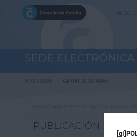
INICIO
C
SEDE ELECTRÓNICA
INICIO SEDE
CARTAFOL CIDADÁN
09/08/2026 12:33:27
CORUNA.ES
>
INICIO
>
DE
PUBLICACIÓN DE TA
[gl]PO