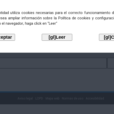
entidad utiliza cookies necesarias para el correcto funcionamiento d
catoria de cobertura temporal de postos de traballo do Co
esea ampliar información sobre la Política de cookies y configurac
 el navegador, haga click en "Leer"
Aviso legal
LOPD
Mapa web
Normas de uso
Accesibilidad