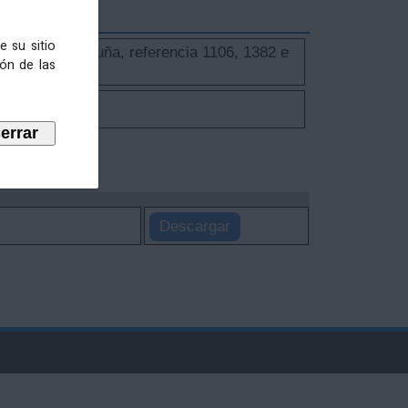
e su sitio
ncello da Coruña, referencia 1106, 1382 e
ión de las
Descargar