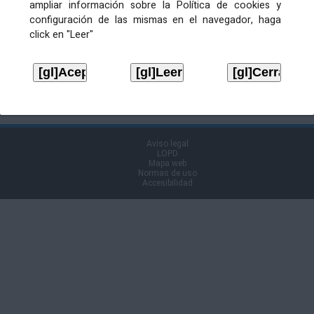
ampliar información sobre la Política de cookies y
configuración de las mismas en el navegador, haga
click en "Leer"
Ficheiros de publicación
OFICIALÍA MAIOR. EXTRACTO
DA XUNTA DE GOBERNO
Descargar
LOCAL DO 17 DE XUÑO DE
2020.
Volver á páxina anterior
Aviso legal
LOPD
Mapa web
Normas de uso
Accesibilidad