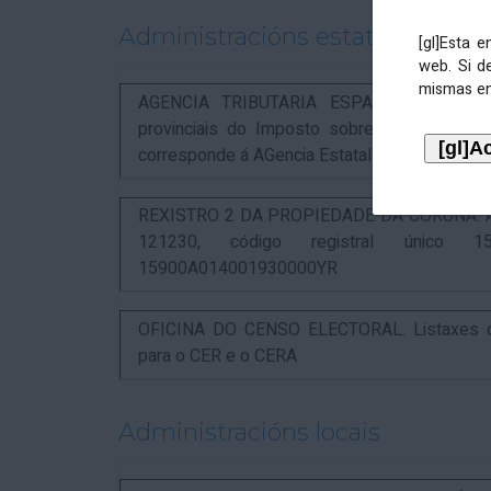
Administracións estatais
[gl]Esta 
web. Si d
mismas en
AGENCIA TRIBUTARIA ESPAÑOLA. Aviso rel
provinciais do Imposto sobre Actividades 
corresponde á AGencia Estatal de Administració
REXISTRO 2 DA PROPIEDADE DA CORUÑA. Anunc
121230, código registral único 15
15900A014001930000YR
OFICINA DO CENSO ELECTORAL. Listaxes de
para o CER e o CERA
Administracións locais