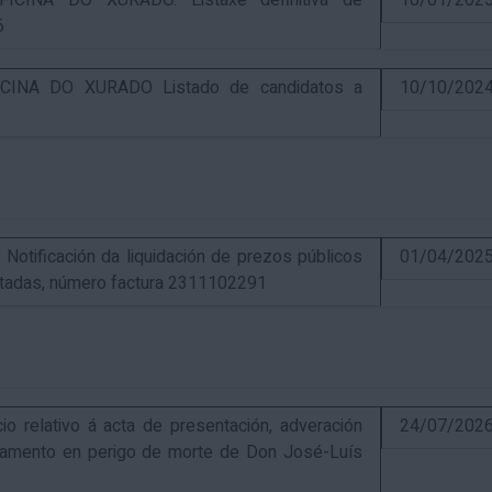
CINA DO XURADO. Listaxe definitiva de
10/01/202
6
INA DO XURADO Listado de candidatos a
10/10/202
ificación da liquidación de prezos públicos
01/04/202
estadas, número factura 2311102291
elativo á acta de presentación, adveración
24/07/202
estamento en perigo de morte de Don José-Luís