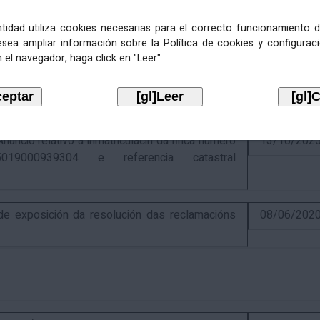
entidad utiliza cookies necesarias para el correcto funcionamiento d
esea ampliar información sobre la Política de cookies y configurac
 el navegador, haga click en "Leer"
ativo á recadación das cotas estatais e
21/07/202
Económicas de 2026, cuxa xestión recadatoria
n Tributaria.
io relativo á inmatriculacin da finca número
13/10/202
019000939304 e referencia catastral
 exposición da resolución das reclamacións
08/06/202