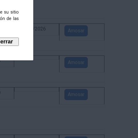
e su sitio
ión de las
6
02/09/2026
Amosar
5
Amosar
0
Amosar