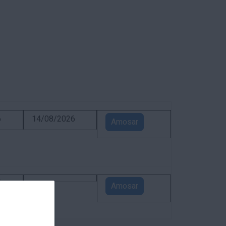
6
14/08/2026
Amosar
5
Amosar