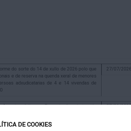
me do sorte do 14 de xullo de 2026 polo que
27/07/202
sionais e de reserva na quenda xeral de menores
ersoas adxudicatarias de 4 e 14 vivendas de
10
uncio relativo ao Proxecto de autorización
07/01/202
ra a instalación de nova ERM 16/4 Q.9000-D sita
, exp. IN627A 2024/4-1
LÍTICA DE COOKIES