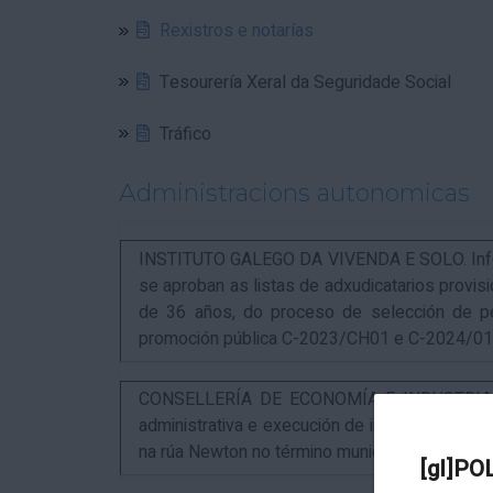
Rexistros e notarías
Tesourería Xeral da Seguridade Social
Tráfico
Administracions autonomicas
INSTITUTO GALEGO DA VIVENDA E SOLO. Infor
se aproban as listas de adxudicatarios provi
de 36 años, do proceso de selección de p
promoción pública C-2023/CH01 e C-2024/0
CONSELLERÍA DE ECONOMÍA E INDUSTRIA. An
administrativa e execución de instalacións pa
na rúa Newton no término municipal da Coruña
[gl]PO