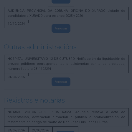
AUDIENCIA PROVINCIAL DA CORUÑA. OFICINA DO XURADO Listado de
candidatos a XURADO para os anos 2025 y 2026.
10/10/2024
Amosar
Outras administracións
HOSPITAL UNIVERSITARIO 12 DE OUTUBRO. Notificación da liquidación de
prezos públicos correspondentes a asistencias sanitarias prestadas,
número factura 2311102291
01/04/2025
Amosar
Rexistros e notarías
NOTARIO VICTOR JOSE PEON RAMA. Anuncio relativo á acta de
presentación, adveración elevación a público e protocolización de
testamento en perigo de morte de Don José-Luís López Currás.
24/07/2026
24/08/2026