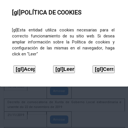
02/08/2022
[gl]POLÍTICA DE COOKIES
Amosar
ACTIVIDADE CORPORATIVA. Xunta de Goberno Local do 30 de decembro
de 2020
[gl]Esta entidad utiliza cookies necesarias para el
28/12/2020
correcto funcionamiento de su sitio web. Si desea
Amosar
ampliar información sobre la Política de cookies y
configuración de las mismas en el navegador, haga
ACTIVIDADE CORPORATIVA. Extracto do Pleno ordinario de data 2.7.2020
click en "Leer"
08/07/2020
Amosar
ACTIVIDADE CORPORATIVA. Extracto da Xunta de Goberno Local de 17 de
xuño de 2020
18/06/2020
Amosar
Decreto de convocatoria de Xunta de Goberno Local extraordinaria e
urxente do 22 de novembro de 2019
21/11/2019
Amosar