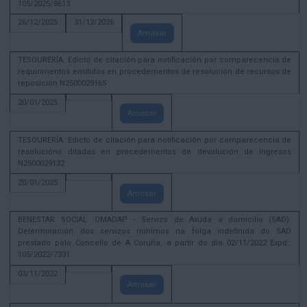
105/2025/8613
26/12/2025
31/12/2026
Amosar
TESOURERÍA. Edicto de citación para notificación por comparecencia de
requirimentos emitidos en procedementos de resolución de recursos de
reposición N2500029165
20/01/2025
Amosar
TESOURERÍA. Edicto de citación para notificación por comparecencia de
resolucións ditadas en procedementos de devolución de ingresos
N2500029132
20/01/2025
Amosar
BENESTAR SOCIAL. OMADAP - Servizo de Axuda a domicilio (SAD):
Determinación dos servizos mínimos na folga indefinida do SAD
prestado polo Concello de A Coruña, a partir do día 02/11/2022 Expd.:
105/2022/7331
03/11/2022
Amosar