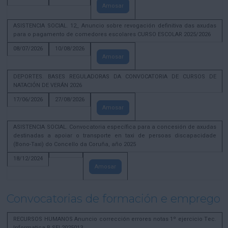
Amosar
ASISTENCIA SOCIAL. 12_ Anuncio sobre revogación definitiva das axudas
para o pagamento de comedores escolares CURSO ESCOLAR 2025/2026
08/07/2026
10/08/2026
Amosar
DEPORTES. BASES REGULADORAS DA CONVOCATORIA DE CURSOS DE
NATACIÓN DE VERÁN 2026
17/06/2026
27/08/2026
Amosar
ASISTENCIA SOCIAL. Convocatoria específica para a concesión de axudas
destinadas a apoiar o transporte en taxi de persoas discapacidade
(Bono-Taxi) do Concello da Coruña, año 2025
18/12/2024
Amosar
Convocatorias de formación e emprego
RECURSOS HUMANOS Anuncio corrección errores notas 1º ejercicio Tec.
Informatica B SEL2025013