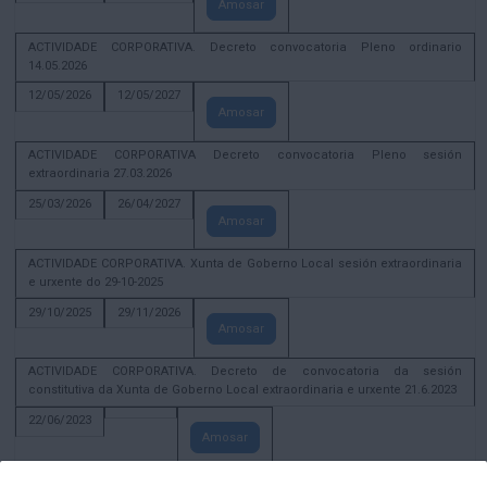
Amosar
ACTIVIDADE CORPORATIVA. Decreto convocatoria Pleno ordinario
14.05.2026
12/05/2026
12/05/2027
Amosar
ACTIVIDADE CORPORATIVA Decreto convocatoria Pleno sesión
extraordinaria 27.03.2026
25/03/2026
26/04/2027
Amosar
ACTIVIDADE CORPORATIVA. Xunta de Goberno Local sesión extraordinaria
e urxente do 29-10-2025
29/10/2025
29/11/2026
Amosar
ACTIVIDADE CORPORATIVA. Decreto de convocatoria da sesión
constitutiva da Xunta de Goberno Local extraordinaria e urxente 21.6.2023
22/06/2023
Amosar
Xunta de Goberno Local extraordinaria e urxente 01.08.2022