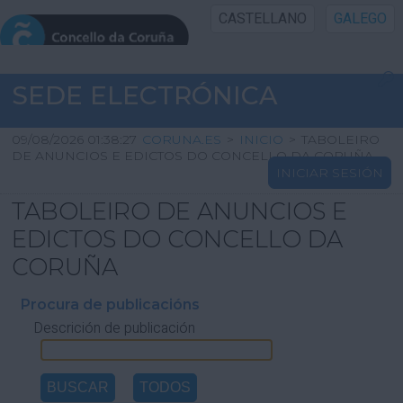
CASTELLANO
GALEGO
INICIO SEDE
SEDE ELECTRÓNICA
INICIO
09/08/2026 01:38:27
CORUNA.ES
>
INICIO
>
TABOLEIRO
DE ANUNCIOS E EDICTOS DO CONCELLO DA CORUÑA
INICIAR SESIÓN
INFORMACIÓN PÚBLICA
TABOLEIRO DE ANUNCIOS E
CARTAFOL CIDADÁN
EDICTOS DO CONCELLO DA
CORUÑA
UTILIDADES
Procura de publicacións
Descrición de publicación
AXUDA