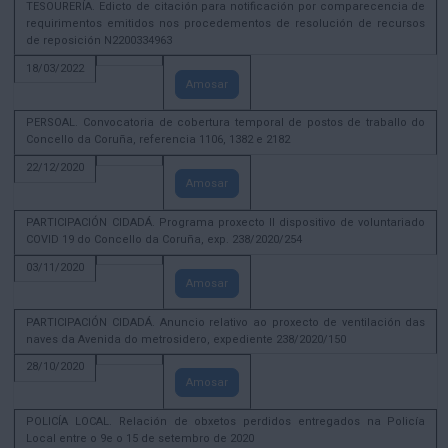
TESOURERÍA. Edicto de citación para notificación por comparecencia de
requirimentos emitidos nos procedementos de resolución de recursos
de reposición N2200334963
18/03/2022
Amosar
PERSOAL. Convocatoria de cobertura temporal de postos de traballo do
Concello da Coruña, referencia 1106, 1382 e 2182
22/12/2020
Amosar
PARTICIPACIÓN CIDADÁ. Programa proxecto II dispositivo de voluntariado
COVID 19 do Concello da Coruña, exp. 238/2020/254
03/11/2020
Amosar
PARTICIPACIÓN CIDADÁ. Anuncio relativo ao proxecto de ventilación das
naves da Avenida do metrosidero, expediente 238/2020/150
28/10/2020
Amosar
POLICÍA LOCAL. Relación de obxetos perdidos entregados na Policía
Local entre o 9e o 15 de setembro de 2020