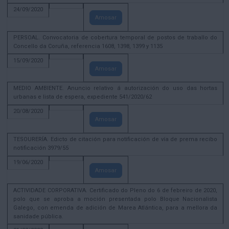
24/09/2020
Amosar
PERSOAL. Convocatoria de cobertura temporal de postos de traballo do
Concello da Coruña, referencia 1608, 1398, 1399 y 1135
15/09/2020
Amosar
MEDIO AMBIENTE. Anuncio relativo á autorización do uso das hortas
urbanas e lista de espera, expediente 541/2020/62
20/08/2020
Amosar
TESOURERÍA. Edicto de citación para notificación de vía de prema recibo
notificación 3979/55
19/06/2020
Amosar
ACTIVIDADE CORPORATIVA. Certificado do Pleno do 6 de febreiro de 2020,
polo que se aproba a moción presentada polo Bloque Nacionalista
Galego, con emenda de adición de Marea Atlántica, para a mellora da
sanidade pública.