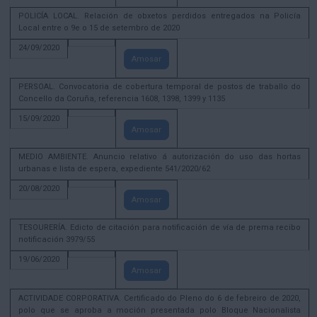
POLICÍA LOCAL. Relación de obxetos perdidos entregados na Policía
Local entre o 9e o 15 de setembro de 2020
24/09/2020
Amosar
PERSOAL. Convocatoria de cobertura temporal de postos de traballo do
Concello da Coruña, referencia 1608, 1398, 1399 y 1135
15/09/2020
Amosar
MEDIO AMBIENTE. Anuncio relativo á autorización do uso das hortas
urbanas e lista de espera, expediente 541/2020/62
20/08/2020
Amosar
TESOURERÍA. Edicto de citación para notificación de vía de prema recibo
notificación 3979/55
19/06/2020
Amosar
ACTIVIDADE CORPORATIVA. Certificado do Pleno do 6 de febreiro de 2020,
polo que se aproba a moción presentada polo Bloque Nacionalista