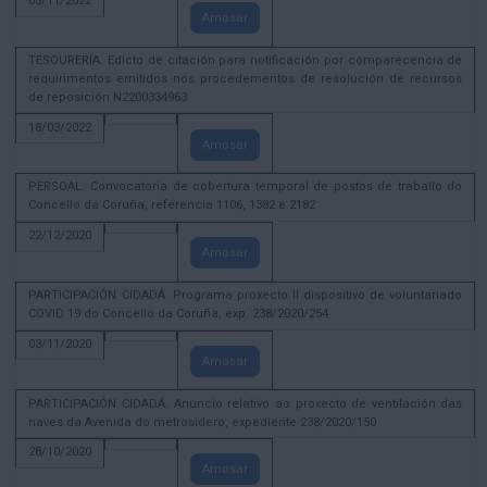
03/11/2022
Amosar
TESOURERÍA. Edicto de citación para notificación por comparecencia de
requirimentos emitidos nos procedementos de resolución de recursos
de reposición N2200334963
18/03/2022
Amosar
PERSOAL. Convocatoria de cobertura temporal de postos de traballo do
Concello da Coruña, referencia 1106, 1382 e 2182
22/12/2020
Amosar
PARTICIPACIÓN CIDADÁ. Programa proxecto II dispositivo de voluntariado
COVID 19 do Concello da Coruña, exp. 238/2020/254
03/11/2020
Amosar
PARTICIPACIÓN CIDADÁ. Anuncio relativo ao proxecto de ventilación das
naves da Avenida do metrosidero, expediente 238/2020/150
28/10/2020
Amosar