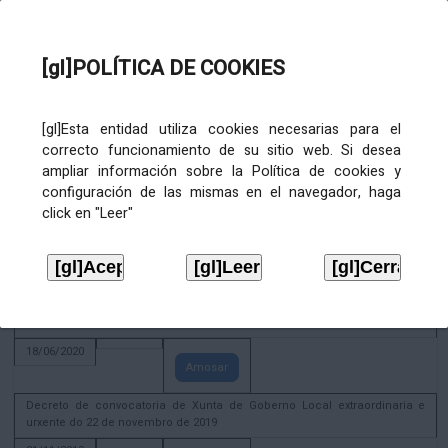
Amosar
Xunta de Goberno Local extraordinaria e urxente 01.08.2022
[gl]POLÍTICA DE COOKIES
02/08/2022
Amosar
ACTIVIDADE CORPORATIVA. Xunta de Goberno Local do 30 de decembro
[gl]Esta entidad utiliza cookies necesarias para el
de 2020
correcto funcionamiento de su sitio web. Si desea
28/12/2020
ampliar información sobre la Política de cookies y
Amosar
configuración de las mismas en el navegador, haga
click en "Leer"
ACTIVIDADE CORPORATIVA. Extracto do Pleno ordinario de data 2.7.2020
08/07/2020
Amosar
ACTIVIDADE CORPORATIVA. Extracto da Xunta de Goberno Local de 17 de
xuño de 2020
18/06/2020
Amosar
Decreto de convocatoria de Xunta de Goberno Local extraordinaria e
urxente do 22 de novembro de 2019