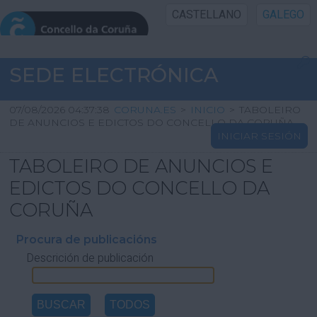
CASTELLANO
GALEGO
INICIO SEDE
SEDE ELECTRÓNICA
INICIO
07/08/2026 04:37:38
CORUNA.ES
>
INICIO
>
TABOLEIRO
DE ANUNCIOS E EDICTOS DO CONCELLO DA CORUÑA
INICIAR SESIÓN
INFORMACIÓN PÚBLICA
TABOLEIRO DE ANUNCIOS E
CARTAFOL CIDADÁN
EDICTOS DO CONCELLO DA
CORUÑA
UTILIDADES
Procura de publicacións
Descrición de publicación
AXUDA