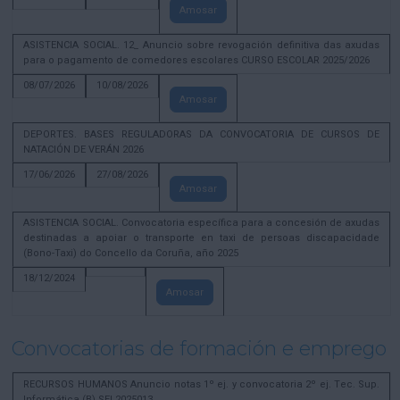
Amosar
ASISTENCIA SOCIAL. 12_ Anuncio sobre revogación definitiva das axudas
para o pagamento de comedores escolares CURSO ESCOLAR 2025/2026
08/07/2026
10/08/2026
Amosar
DEPORTES. BASES REGULADORAS DA CONVOCATORIA DE CURSOS DE
NATACIÓN DE VERÁN 2026
17/06/2026
27/08/2026
Amosar
ASISTENCIA SOCIAL. Convocatoria específica para a concesión de axudas
destinadas a apoiar o transporte en taxi de persoas discapacidade
(Bono-Taxi) do Concello da Coruña, año 2025
18/12/2024
Amosar
Convocatorias de formación e emprego
RECURSOS HUMANOS Anuncio notas 1º ej. y convocatoria 2º ej. Tec. Sup.
Informática (B) SEL2025013