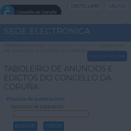
CASTELLANO
GALEGO
INICIO SEDE
SEDE ELECTRÓNICA
INICIO
07/08/2026 04:42:50
CORUNA.ES
>
INICIO
>
TABOLEIRO
DE ANUNCIOS E EDICTOS DO CONCELLO DA CORUÑA
INICIAR SESIÓN
INFORMACIÓN PÚBLICA
TABOLEIRO DE ANUNCIOS E
CARTAFOL CIDADÁN
EDICTOS DO CONCELLO DA
CORUÑA
UTILIDADES
Procura de publicacións
Descrición de publicación
AXUDA