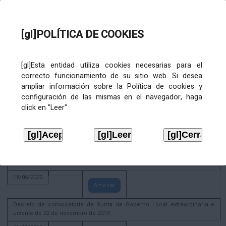
Amosar
Xunta de Goberno Local extraordinaria e urxente 01.08.2022
[gl]POLÍTICA DE COOKIES
02/08/2022
Amosar
ACTIVIDADE CORPORATIVA. Xunta de Goberno Local do 30 de decembro
[gl]Esta entidad utiliza cookies necesarias para el
de 2020
correcto funcionamiento de su sitio web. Si desea
28/12/2020
ampliar información sobre la Política de cookies y
Amosar
configuración de las mismas en el navegador, haga
click en "Leer"
ACTIVIDADE CORPORATIVA. Extracto do Pleno ordinario de data 2.7.2020
08/07/2020
Amosar
ACTIVIDADE CORPORATIVA. Extracto da Xunta de Goberno Local de 17 de
xuño de 2020
18/06/2020
Amosar
Decreto de convocatoria de Xunta de Goberno Local extraordinaria e
urxente do 22 de novembro de 2019