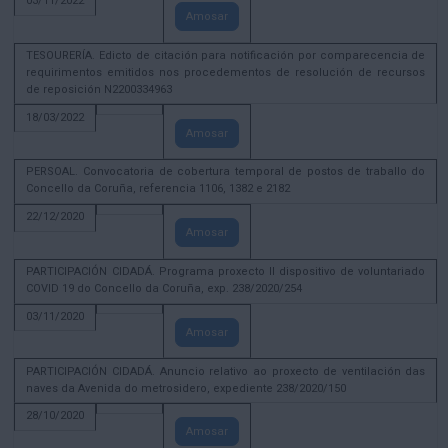
03/11/2022
Amosar
TESOURERÍA. Edicto de citación para notificación por comparecencia de
requirimentos emitidos nos procedementos de resolución de recursos
de reposición N2200334963
18/03/2022
Amosar
PERSOAL. Convocatoria de cobertura temporal de postos de traballo do
Concello da Coruña, referencia 1106, 1382 e 2182
22/12/2020
Amosar
PARTICIPACIÓN CIDADÁ. Programa proxecto II dispositivo de voluntariado
COVID 19 do Concello da Coruña, exp. 238/2020/254
03/11/2020
Amosar
PARTICIPACIÓN CIDADÁ. Anuncio relativo ao proxecto de ventilación das
naves da Avenida do metrosidero, expediente 238/2020/150
28/10/2020
Amosar