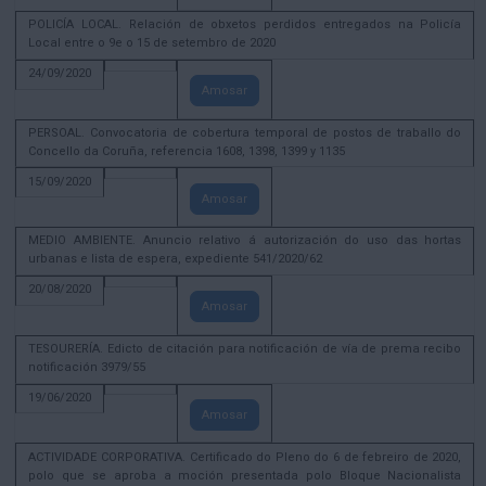
POLICÍA LOCAL. Relación de obxetos perdidos entregados na Policía
Local entre o 9e o 15 de setembro de 2020
24/09/2020
Amosar
PERSOAL. Convocatoria de cobertura temporal de postos de traballo do
Concello da Coruña, referencia 1608, 1398, 1399 y 1135
15/09/2020
Amosar
MEDIO AMBIENTE. Anuncio relativo á autorización do uso das hortas
urbanas e lista de espera, expediente 541/2020/62
20/08/2020
Amosar
TESOURERÍA. Edicto de citación para notificación de vía de prema recibo
notificación 3979/55
19/06/2020
Amosar
ACTIVIDADE CORPORATIVA. Certificado do Pleno do 6 de febreiro de 2020,
polo que se aproba a moción presentada polo Bloque Nacionalista