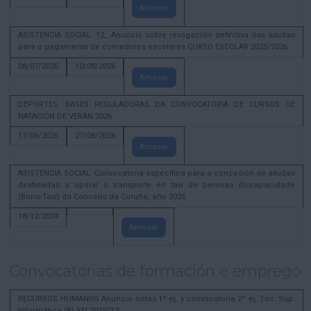
Amosar
ASISTENCIA SOCIAL. 12_ Anuncio sobre revogación definitiva das axudas
para o pagamento de comedores escolares CURSO ESCOLAR 2025/2026
08/07/2026
10/08/2026
Amosar
DEPORTES. BASES REGULADORAS DA CONVOCATORIA DE CURSOS DE
NATACIÓN DE VERÁN 2026
17/06/2026
27/08/2026
Amosar
ASISTENCIA SOCIAL. Convocatoria específica para a concesión de axudas
destinadas a apoiar o transporte en taxi de persoas discapacidade
(Bono-Taxi) do Concello da Coruña, año 2025
18/12/2024
Amosar
Convocatorias de formación e emprego
RECURSOS HUMANOS Anuncio notas 1º ej. y convocatoria 2º ej. Tec. Sup.
Informática (B) SEL2025013