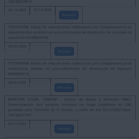
105/2025/8613
26/12/2025
31/12/2026
Amosar
TESOURERÍA. Edicto de citación para notificación por comparecencia de
requirimentos emitidos en procedementos de resolución de recursos de
reposición N2500029165
20/01/2025
Amosar
TESOURERÍA. Edicto de citación para notificación por comparecencia de
resolucións ditadas en procedementos de devolución de ingresos
N2500029132
20/01/2025
Amosar
BENESTAR SOCIAL. OMADAP - Servizo de Axuda a domicilio (SAD):
Determinación dos servizos mínimos na folga indefinida do SAD
prestado polo Concello de A Coruña, a partir do día 02/11/2022 Expd.:
105/2022/7331
03/11/2022
Amosar