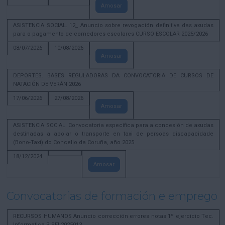
Amosar
ASISTENCIA SOCIAL. 12_ Anuncio sobre revogación definitiva das axudas
para o pagamento de comedores escolares CURSO ESCOLAR 2025/2026
08/07/2026
10/08/2026
Amosar
DEPORTES. BASES REGULADORAS DA CONVOCATORIA DE CURSOS DE
NATACIÓN DE VERÁN 2026
17/06/2026
27/08/2026
Amosar
ASISTENCIA SOCIAL. Convocatoria específica para a concesión de axudas
destinadas a apoiar o transporte en taxi de persoas discapacidade
(Bono-Taxi) do Concello da Coruña, año 2025
18/12/2024
Amosar
Convocatorias de formación e emprego
RECURSOS HUMANOS Anuncio corrección errores notas 1º ejercicio Tec.
Informatica B SEL2025013