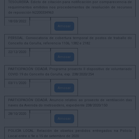
TESOURERÍA. Edicto de citación para notificación por comparecencia de
requirimentos emitidos nos procedementos de resolución de recursos
de reposición N2200334963
18/03/2022
Amosar
PERSOAL. Convocatoria de cobertura temporal de postos de traballo do
Concello da Coruña, referencia 1106, 1382 e 2182
22/12/2020
Amosar
PARTICIPACIÓN CIDADÁ. Programa proxecto II dispositivo de voluntariado
COVID 19 do Concello da Coruña, exp. 238/2020/254
03/11/2020
Amosar
PARTICIPACIÓN CIDADÁ. Anuncio relativo ao proxecto de ventilación das
naves da Avenida do metrosidero, expediente 238/2020/150
28/10/2020
Amosar
POLICÍA LOCAL. Relación de obxetos perdidos entregados na Policía
Local entre o 9e o 15 de setembro de 2020