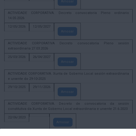
Amosar
ACTIVIDADE CORPORATIVA. Decreto convocatoria Pleno ordinario
14.05.2026
12/05/2026
12/05/2027
Amosar
ACTIVIDADE CORPORATIVA Decreto convocatoria Pleno sesión
extraordinaria 27.03.2026
25/03/2026
26/04/2027
Amosar
ACTIVIDADE CORPORATIVA. Xunta de Goberno Local sesión extraordinaria
e urxente do 29-10-2025
29/10/2025
29/11/2026
Amosar
ACTIVIDADE CORPORATIVA. Decreto de convocatoria da sesión
constitutiva da Xunta de Goberno Local extraordinaria e urxente 21.6.2023
22/06/2023
Amosar
Xunta de Goberno Local extraordinaria e urxente 01.08.2022