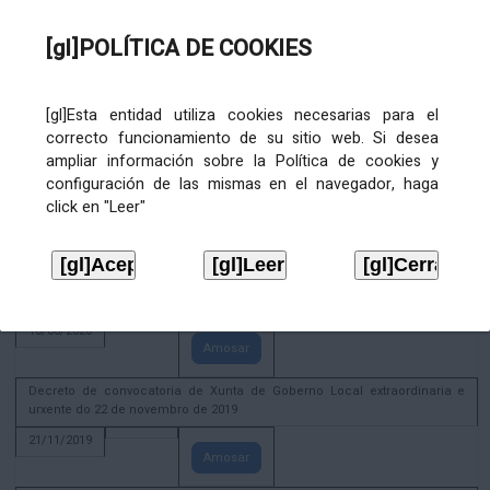
02/08/2022
[gl]POLÍTICA DE COOKIES
Amosar
ACTIVIDADE CORPORATIVA. Xunta de Goberno Local do 30 de decembro
de 2020
[gl]Esta entidad utiliza cookies necesarias para el
28/12/2020
correcto funcionamiento de su sitio web. Si desea
Amosar
ampliar información sobre la Política de cookies y
configuración de las mismas en el navegador, haga
ACTIVIDADE CORPORATIVA. Extracto do Pleno ordinario de data 2.7.2020
click en "Leer"
08/07/2020
Amosar
ACTIVIDADE CORPORATIVA. Extracto da Xunta de Goberno Local de 17 de
xuño de 2020
18/06/2020
Amosar
Decreto de convocatoria de Xunta de Goberno Local extraordinaria e
urxente do 22 de novembro de 2019
21/11/2019
Amosar