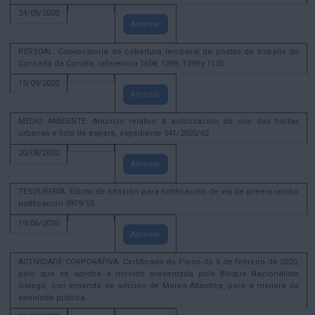
24/09/2020
Amosar
PERSOAL. Convocatoria de cobertura temporal de postos de traballo do
Concello da Coruña, referencia 1608, 1398, 1399 y 1135
15/09/2020
Amosar
MEDIO AMBIENTE. Anuncio relativo á autorización do uso das hortas
urbanas e lista de espera, expediente 541/2020/62
20/08/2020
Amosar
TESOURERÍA. Edicto de citación para notificación de vía de prema recibo
notificación 3979/55
19/06/2020
Amosar
ACTIVIDADE CORPORATIVA. Certificado do Pleno do 6 de febreiro de 2020,
polo que se aproba a moción presentada polo Bloque Nacionalista
Galego, con emenda de adición de Marea Atlántica, para a mellora da
sanidade pública.