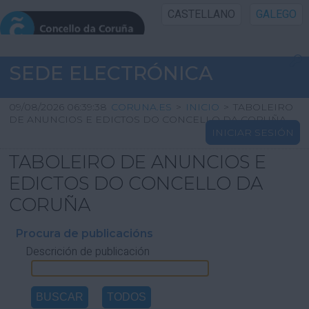
CASTELLANO
GALEGO
INICIO SEDE
SEDE ELECTRÓNICA
INICIO
09/08/2026 06:39:38
CORUNA.ES
>
INICIO
>
TABOLEIRO
DE ANUNCIOS E EDICTOS DO CONCELLO DA CORUÑA
INICIAR SESIÓN
INFORMACIÓN PÚBLICA
TABOLEIRO DE ANUNCIOS E
CARTAFOL CIDADÁN
EDICTOS DO CONCELLO DA
CORUÑA
UTILIDADES
Procura de publicacións
Descrición de publicación
AXUDA