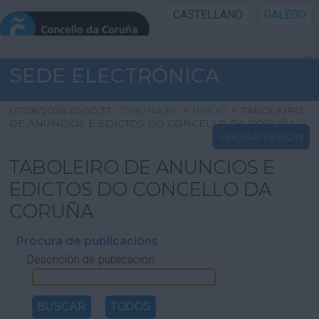
CASTELLANO
GALEGO
INICIO SEDE
SEDE ELECTRÓNICA
INICIO
07/08/2026 20:00:37
CORUNA.ES
>
INICIO
>
TABOLEIRO
DE ANUNCIOS E EDICTOS DO CONCELLO DA CORUÑA
INICIAR SESIÓN
INFORMACIÓN PÚBLICA
TABOLEIRO DE ANUNCIOS E
CARTAFOL CIDADÁN
EDICTOS DO CONCELLO DA
CORUÑA
UTILIDADES
Procura de publicacións
Descrición de publicación
AXUDA