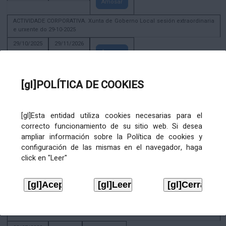
Amosar
ACTIVIDADE CORPORATIVA. Xunta de Goberno Local sesión extraordinaria
e urxente do 29-10-2025
29/10/2025
29/11/2026
Amosar
ACTIVIDADE CORPORATIVA. Decreto de convocatoria da sesión
constitutiva da Xunta de Goberno Local extraordinaria e urxente 21.6.2023
[gl]POLÍTICA DE COOKIES
22/06/2023
Amosar
[gl]Esta entidad utiliza cookies necesarias para el
Xunta de Goberno Local extraordinaria e urxente 01.08.2022
correcto funcionamiento de su sitio web. Si desea
02/08/2022
ampliar información sobre la Política de cookies y
Amosar
configuración de las mismas en el navegador, haga
click en "Leer"
ACTIVIDADE CORPORATIVA. Xunta de Goberno Local do 30 de decembro
de 2020
28/12/2020
Amosar
ACTIVIDADE CORPORATIVA. Extracto do Pleno ordinario de data 2.7.2020