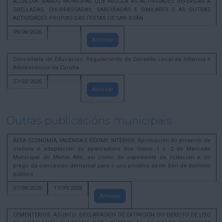
ALCALDÍA. BANDO MUNICIPAL QUE REGULA AS ACTIVIDADES REFERIDAS A
GRELLADAS, CHURRASCADAS, SARDIÑADAS E SIMILARES E AS OUTRAS
ACTIVIDADES PROPIAS DAS FESTAS DE SAN XOÁN
09/06/2026
Amosar
Concellaría de Educación. Regulamento do Consello Local da Infancia e
Adolescencia da Coruña
27/02/2026
Amosar
Outras publicacións municipais
ÁREA ECONOMÍA, FACENDA E RÉXIME INTERIOR. Aprobación do proxecto de
mellora e adaptación do aparcadoiro dos niveis -1 e -2 do Mercado
Municipal de Monte Alto, así como do expediente de licitación e do
prego da concesión demanial para o uso privativo deste ben de dominio
público
07/08/2026
17/09/2026
Amosar
CEMENTERIOS. ASUNTO: DECLARACIÓN DE EXTINCIÓN DO DEREITO DE USO