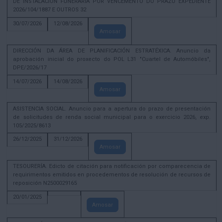
DE INSTALACIÓN FUNERARIA POR VENCEMENTO DO PRAZO EXPEDIENTE
2026/104/1887 E OUTROS 32
30/07/2026
12/08/2026
Amosar
DIRECCIÓN DA ÁREA DE PLANIFICACIÓN ESTRATÉXICA. Anuncio da
aprobación inicial do proxecto do POL L31 "Cuartel de Automóbiles",
DPE/2026/17
14/07/2026
14/08/2026
Amosar
ASISTENCIA SOCIAL. Anuncio para a apertura do prazo de presentación
de solicitudes de renda social municipal para o exercicio 2026, exp.
105/2025/8613
26/12/2025
31/12/2026
Amosar
TESOURERÍA. Edicto de citación para notificación por comparecencia de
requirimentos emitidos en procedementos de resolución de recursos de
reposición N2500029165
20/01/2025
Amosar