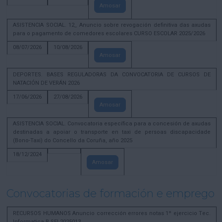
Amosar
ASISTENCIA SOCIAL. 12_ Anuncio sobre revogación definitiva das axudas
para o pagamento de comedores escolares CURSO ESCOLAR 2025/2026
08/07/2026
10/08/2026
Amosar
DEPORTES. BASES REGULADORAS DA CONVOCATORIA DE CURSOS DE
NATACIÓN DE VERÁN 2026
17/06/2026
27/08/2026
Amosar
ASISTENCIA SOCIAL. Convocatoria específica para a concesión de axudas
destinadas a apoiar o transporte en taxi de persoas discapacidade
(Bono-Taxi) do Concello da Coruña, año 2025
18/12/2024
Amosar
Convocatorias de formación e emprego
RECURSOS HUMANOS Anuncio corrección errores notas 1º ejercicio Tec.
Informatica B SEL2025013