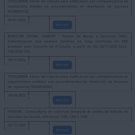
TESOURERÍA. Edicto de citación para notificación por comparecencia de
resolucións ditadas en procedementos de devolución de ingresos
N2500029132
20/01/2025
Amosar
BENESTAR SOCIAL. OMADAP - Servizo de Axuda a domicilio (SAD):
Determinación dos servizos mínimos na folga indefinida do SAD
prestado polo Concello de A Coruña, a partir do día 02/11/2022 Expd.:
105/2022/7331
03/11/2022
Amosar
TESOURERÍA. Edicto de citación para notificación por comparecencia de
requirimentos emitidos nos procedementos de resolución de recursos
de reposición N2200334963
18/03/2022
Amosar
PERSOAL. Convocatoria de cobertura temporal de postos de traballo do
Concello da Coruña, referencia 1106, 1382 e 2182
22/12/2020
Amosar