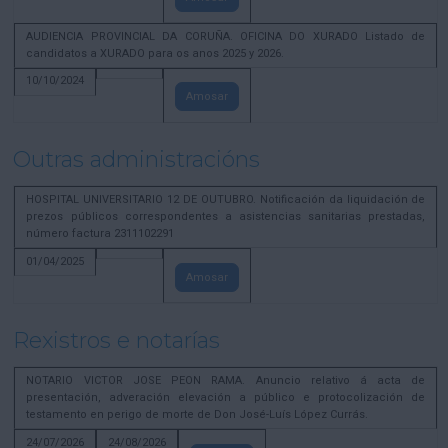
AUDIENCIA PROVINCIAL DA CORUÑA. OFICINA DO XURADO Listado de
candidatos a XURADO para os anos 2025 y 2026.
10/10/2024
Amosar
Outras administracións
HOSPITAL UNIVERSITARIO 12 DE OUTUBRO. Notificación da liquidación de
prezos públicos correspondentes a asistencias sanitarias prestadas,
número factura 2311102291
01/04/2025
Amosar
Rexistros e notarías
NOTARIO VICTOR JOSE PEON RAMA. Anuncio relativo á acta de
presentación, adveración elevación a público e protocolización de
testamento en perigo de morte de Don José-Luís López Currás.
24/07/2026
24/08/2026