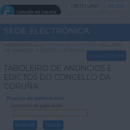
CASTELLANO
GALEGO
INICIO SEDE
SEDE ELECTRÓNICA
INICIO
08/08/2026 19:42:42
CORUNA.ES
>
INICIO
>
TABOLEIRO
DE ANUNCIOS E EDICTOS DO CONCELLO DA CORUÑA
INICIAR SESIÓN
INFORMACIÓN PÚBLICA
TABOLEIRO DE ANUNCIOS E
CARTAFOL CIDADÁN
EDICTOS DO CONCELLO DA
CORUÑA
UTILIDADES
Procura de publicacións
Descrición de publicación
AXUDA