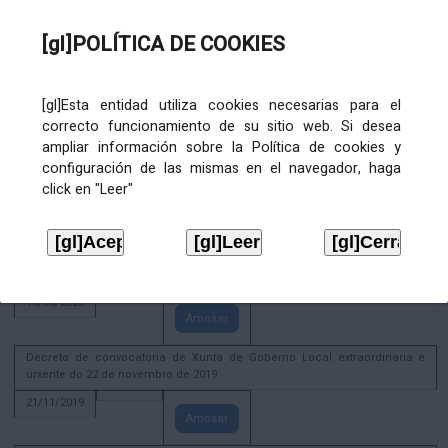
02/08/2022
[gl]POLÍTICA DE COOKIES
Amosar
ACTIVIDADE CORPORATIVA. Xunta de Goberno Local do 30 de decembro
de 2020
[gl]Esta entidad utiliza cookies necesarias para el
28/12/2020
correcto funcionamiento de su sitio web. Si desea
Amosar
ampliar información sobre la Política de cookies y
configuración de las mismas en el navegador, haga
ACTIVIDADE CORPORATIVA. Extracto do Pleno ordinario de data 2.7.2020
click en "Leer"
08/07/2020
Amosar
ACTIVIDADE CORPORATIVA. Extracto da Xunta de Goberno Local de 17 de
xuño de 2020
18/06/2020
Amosar
Decreto de convocatoria de Xunta de Goberno Local extraordinaria e
urxente do 22 de novembro de 2019
21/11/2019
Amosar