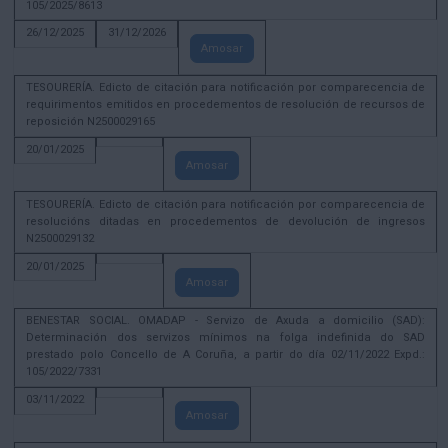
105/2025/8613
26/12/2025
31/12/2026
Amosar
TESOURERÍA. Edicto de citación para notificación por comparecencia de
requirimentos emitidos en procedementos de resolución de recursos de
reposición N2500029165
20/01/2025
Amosar
TESOURERÍA. Edicto de citación para notificación por comparecencia de
resolucións ditadas en procedementos de devolución de ingresos
N2500029132
20/01/2025
Amosar
BENESTAR SOCIAL. OMADAP - Servizo de Axuda a domicilio (SAD):
Determinación dos servizos mínimos na folga indefinida do SAD
prestado polo Concello de A Coruña, a partir do día 02/11/2022 Expd.:
105/2022/7331
03/11/2022
Amosar