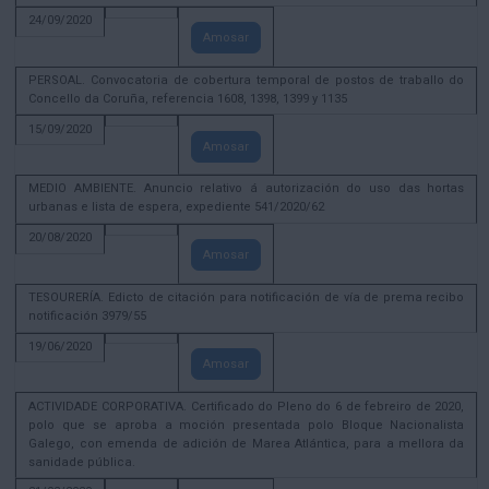
24/09/2020
Amosar
PERSOAL. Convocatoria de cobertura temporal de postos de traballo do
Concello da Coruña, referencia 1608, 1398, 1399 y 1135
15/09/2020
Amosar
MEDIO AMBIENTE. Anuncio relativo á autorización do uso das hortas
urbanas e lista de espera, expediente 541/2020/62
20/08/2020
Amosar
TESOURERÍA. Edicto de citación para notificación de vía de prema recibo
notificación 3979/55
19/06/2020
Amosar
ACTIVIDADE CORPORATIVA. Certificado do Pleno do 6 de febreiro de 2020,
polo que se aproba a moción presentada polo Bloque Nacionalista
Galego, con emenda de adición de Marea Atlántica, para a mellora da
sanidade pública.