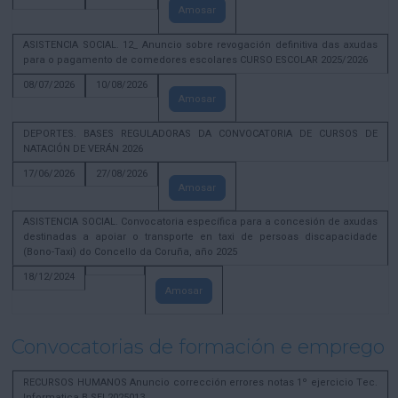
Amosar
ASISTENCIA SOCIAL. 12_ Anuncio sobre revogación definitiva das axudas
para o pagamento de comedores escolares CURSO ESCOLAR 2025/2026
08/07/2026
10/08/2026
Amosar
DEPORTES. BASES REGULADORAS DA CONVOCATORIA DE CURSOS DE
NATACIÓN DE VERÁN 2026
17/06/2026
27/08/2026
Amosar
ASISTENCIA SOCIAL. Convocatoria específica para a concesión de axudas
destinadas a apoiar o transporte en taxi de persoas discapacidade
(Bono-Taxi) do Concello da Coruña, año 2025
18/12/2024
Amosar
Convocatorias de formación e emprego
RECURSOS HUMANOS Anuncio corrección errores notas 1º ejercicio Tec.
Informatica B SEL2025013