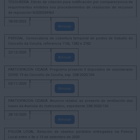
TESOURERÍA. Edicto de citación para notificación por comparecencia de
requirimentos emitidos nos procedementos de resolución de recursos
de reposición N2200334963
18/03/2022
Amosar
PERSOAL. Convocatoria de cobertura temporal de postos de traballo do
Concello da Coruña, referencia 1106, 1382 e 2182
22/12/2020
Amosar
PARTICIPACIÓN CIDADÁ. Programa proxecto II dispositivo de voluntariado
COVID 19 do Concello da Coruña, exp. 238/2020/254
03/11/2020
Amosar
PARTICIPACIÓN CIDADÁ. Anuncio relativo ao proxecto de ventilación das
naves da Avenida do metrosidero, expediente 238/2020/150
28/10/2020
Amosar
POLICÍA LOCAL. Relación de obxetos perdidos entregados na Policía
Local entre o 9e o 15 de setembro de 2020