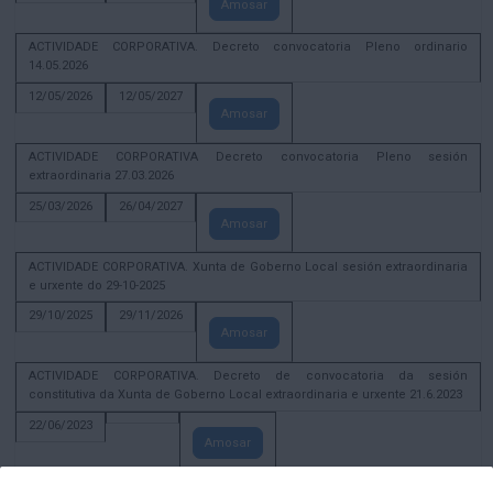
Amosar
ACTIVIDADE CORPORATIVA. Decreto convocatoria Pleno ordinario
14.05.2026
12/05/2026
12/05/2027
Amosar
ACTIVIDADE CORPORATIVA Decreto convocatoria Pleno sesión
extraordinaria 27.03.2026
25/03/2026
26/04/2027
Amosar
ACTIVIDADE CORPORATIVA. Xunta de Goberno Local sesión extraordinaria
e urxente do 29-10-2025
29/10/2025
29/11/2026
Amosar
ACTIVIDADE CORPORATIVA. Decreto de convocatoria da sesión
constitutiva da Xunta de Goberno Local extraordinaria e urxente 21.6.2023
22/06/2023
Amosar
Xunta de Goberno Local extraordinaria e urxente 01.08.2022