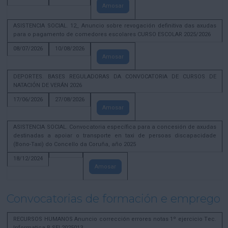
Amosar
ASISTENCIA SOCIAL. 12_ Anuncio sobre revogación definitiva das axudas
para o pagamento de comedores escolares CURSO ESCOLAR 2025/2026
08/07/2026
10/08/2026
Amosar
DEPORTES. BASES REGULADORAS DA CONVOCATORIA DE CURSOS DE
NATACIÓN DE VERÁN 2026
17/06/2026
27/08/2026
Amosar
ASISTENCIA SOCIAL. Convocatoria específica para a concesión de axudas
destinadas a apoiar o transporte en taxi de persoas discapacidade
(Bono-Taxi) do Concello da Coruña, año 2025
18/12/2024
Amosar
Convocatorias de formación e emprego
RECURSOS HUMANOS Anuncio corrección errores notas 1º ejercicio Tec.
Informatica B SEL2025013