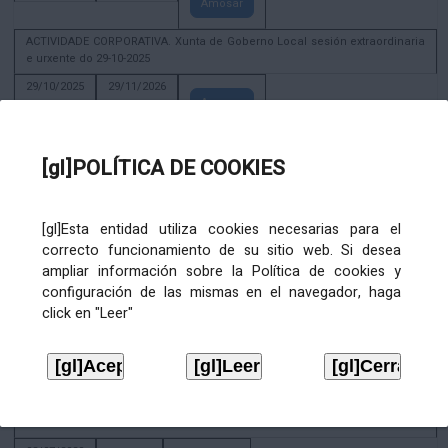
Amosar
ACTIVIDADE CORPORATIVA. Xunta de Goberno Local sesión extraordinaria
e urxente do 29-10-2025
29/10/2025
29/11/2026
Amosar
ACTIVIDADE CORPORATIVA. Decreto de convocatoria da sesión
constitutiva da Xunta de Goberno Local extraordinaria e urxente 21.6.2023
[gl]POLÍTICA DE COOKIES
22/06/2023
Amosar
[gl]Esta entidad utiliza cookies necesarias para el
Xunta de Goberno Local extraordinaria e urxente 01.08.2022
correcto funcionamiento de su sitio web. Si desea
02/08/2022
ampliar información sobre la Política de cookies y
Amosar
configuración de las mismas en el navegador, haga
click en "Leer"
ACTIVIDADE CORPORATIVA. Xunta de Goberno Local do 30 de decembro
de 2020
28/12/2020
Amosar
ACTIVIDADE CORPORATIVA. Extracto do Pleno ordinario de data 2.7.2020