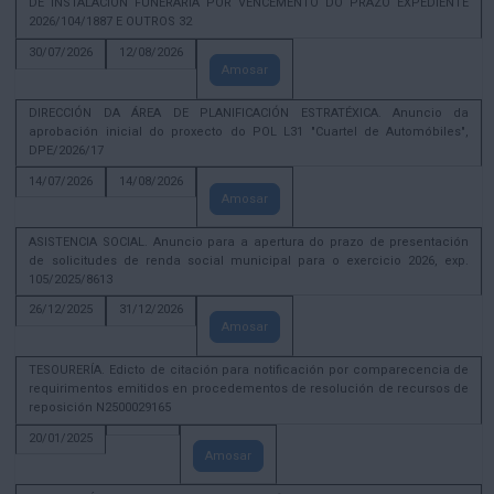
DE INSTALACIÓN FUNERARIA POR VENCEMENTO DO PRAZO EXPEDIENTE
2026/104/1887 E OUTROS 32
30/07/2026
12/08/2026
Amosar
DIRECCIÓN DA ÁREA DE PLANIFICACIÓN ESTRATÉXICA. Anuncio da
aprobación inicial do proxecto do POL L31 "Cuartel de Automóbiles",
DPE/2026/17
14/07/2026
14/08/2026
Amosar
ASISTENCIA SOCIAL. Anuncio para a apertura do prazo de presentación
de solicitudes de renda social municipal para o exercicio 2026, exp.
105/2025/8613
26/12/2025
31/12/2026
Amosar
TESOURERÍA. Edicto de citación para notificación por comparecencia de
requirimentos emitidos en procedementos de resolución de recursos de
reposición N2500029165
20/01/2025
Amosar