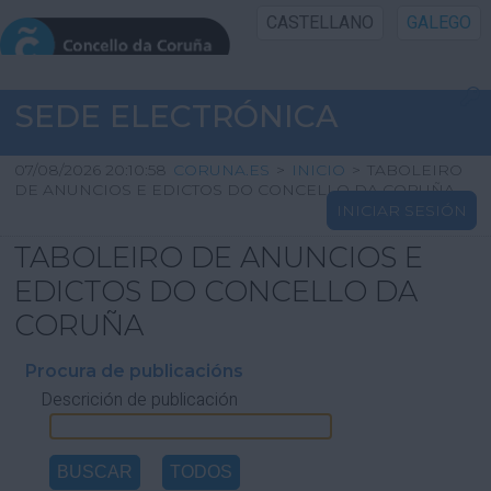
CASTELLANO
GALEGO
INICIO SEDE
SEDE ELECTRÓNICA
INICIO
07/08/2026 20:10:58
CORUNA.ES
>
INICIO
>
TABOLEIRO
DE ANUNCIOS E EDICTOS DO CONCELLO DA CORUÑA
INICIAR SESIÓN
INFORMACIÓN PÚBLICA
TABOLEIRO DE ANUNCIOS E
CARTAFOL CIDADÁN
EDICTOS DO CONCELLO DA
CORUÑA
UTILIDADES
Procura de publicacións
Descrición de publicación
AXUDA