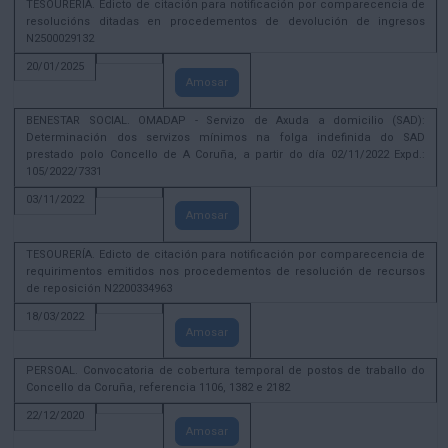
TESOURERÍA. Edicto de citación para notificación por comparecencia de
resolucións ditadas en procedementos de devolución de ingresos
N2500029132
20/01/2025
Amosar
BENESTAR SOCIAL. OMADAP - Servizo de Axuda a domicilio (SAD):
Determinación dos servizos mínimos na folga indefinida do SAD
prestado polo Concello de A Coruña, a partir do día 02/11/2022 Expd.:
105/2022/7331
03/11/2022
Amosar
TESOURERÍA. Edicto de citación para notificación por comparecencia de
requirimentos emitidos nos procedementos de resolución de recursos
de reposición N2200334963
18/03/2022
Amosar
PERSOAL. Convocatoria de cobertura temporal de postos de traballo do
Concello da Coruña, referencia 1106, 1382 e 2182
22/12/2020
Amosar