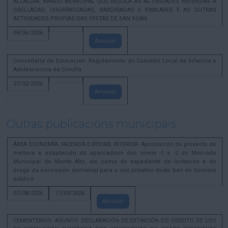
ALCALDÍA. BANDO MUNICIPAL QUE REGULA AS ACTIVIDADES REFERIDAS A
GRELLADAS, CHURRASCADAS, SARDIÑADAS E SIMILARES E AS OUTRAS
ACTIVIDADES PROPIAS DAS FESTAS DE SAN XOÁN
09/06/2026
Amosar
Concellaría de Educación. Regulamento do Consello Local da Infancia e
Adolescencia da Coruña
27/02/2026
Amosar
Outras publicacións municipais
ÁREA ECONOMÍA, FACENDA E RÉXIME INTERIOR. Aprobación do proxecto de
mellora e adaptación do aparcadoiro dos niveis -1 e -2 do Mercado
Municipal de Monte Alto, así como do expediente de licitación e do
prego da concesión demanial para o uso privativo deste ben de dominio
público
07/08/2026
17/09/2026
Amosar
CEMENTERIOS. ASUNTO: DECLARACIÓN DE EXTINCIÓN DO DEREITO DE USO