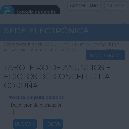
CASTELLANO
GALEGO
INICIO SEDE
SEDE ELECTRÓNICA
INICIO
07/08/2026 19:39:25
CORUNA.ES
>
INICIO
>
TABOLEIRO
DE ANUNCIOS E EDICTOS DO CONCELLO DA CORUÑA
INICIAR SESIÓN
INFORMACIÓN PÚBLICA
TABOLEIRO DE ANUNCIOS E
CARTAFOL CIDADÁN
EDICTOS DO CONCELLO DA
CORUÑA
UTILIDADES
Procura de publicacións
Descrición de publicación
AXUDA