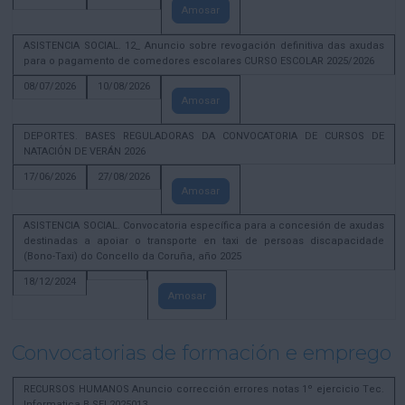
Amosar
ASISTENCIA SOCIAL. 12_ Anuncio sobre revogación definitiva das axudas
para o pagamento de comedores escolares CURSO ESCOLAR 2025/2026
08/07/2026
10/08/2026
Amosar
DEPORTES. BASES REGULADORAS DA CONVOCATORIA DE CURSOS DE
NATACIÓN DE VERÁN 2026
17/06/2026
27/08/2026
Amosar
ASISTENCIA SOCIAL. Convocatoria específica para a concesión de axudas
destinadas a apoiar o transporte en taxi de persoas discapacidade
(Bono-Taxi) do Concello da Coruña, año 2025
18/12/2024
Amosar
Convocatorias de formación e emprego
RECURSOS HUMANOS Anuncio corrección errores notas 1º ejercicio Tec.
Informatica B SEL2025013