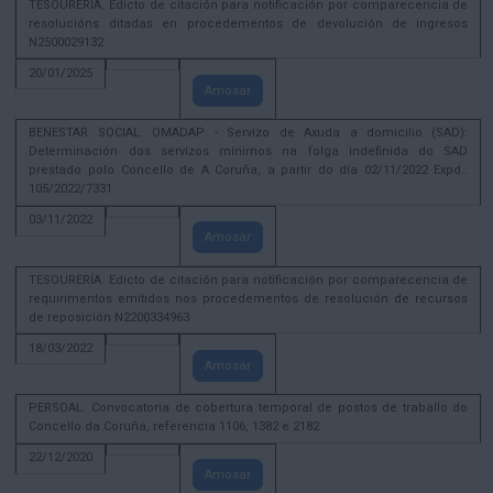
TESOURERÍA. Edicto de citación para notificación por comparecencia de
resolucións ditadas en procedementos de devolución de ingresos
N2500029132
20/01/2025
Amosar
BENESTAR SOCIAL. OMADAP - Servizo de Axuda a domicilio (SAD):
Determinación dos servizos mínimos na folga indefinida do SAD
prestado polo Concello de A Coruña, a partir do día 02/11/2022 Expd.:
105/2022/7331
03/11/2022
Amosar
TESOURERÍA. Edicto de citación para notificación por comparecencia de
requirimentos emitidos nos procedementos de resolución de recursos
de reposición N2200334963
18/03/2022
Amosar
PERSOAL. Convocatoria de cobertura temporal de postos de traballo do
Concello da Coruña, referencia 1106, 1382 e 2182
22/12/2020
Amosar