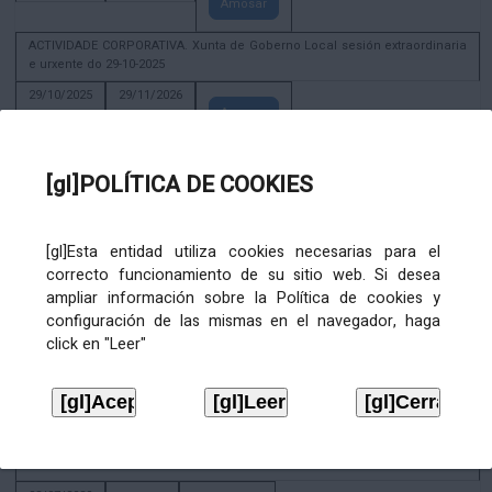
Amosar
ACTIVIDADE CORPORATIVA. Xunta de Goberno Local sesión extraordinaria
e urxente do 29-10-2025
29/10/2025
29/11/2026
Amosar
ACTIVIDADE CORPORATIVA. Decreto de convocatoria da sesión
constitutiva da Xunta de Goberno Local extraordinaria e urxente 21.6.2023
[gl]POLÍTICA DE COOKIES
22/06/2023
Amosar
[gl]Esta entidad utiliza cookies necesarias para el
Xunta de Goberno Local extraordinaria e urxente 01.08.2022
correcto funcionamiento de su sitio web. Si desea
02/08/2022
ampliar información sobre la Política de cookies y
Amosar
configuración de las mismas en el navegador, haga
click en "Leer"
ACTIVIDADE CORPORATIVA. Xunta de Goberno Local do 30 de decembro
de 2020
28/12/2020
Amosar
ACTIVIDADE CORPORATIVA. Extracto do Pleno ordinario de data 2.7.2020