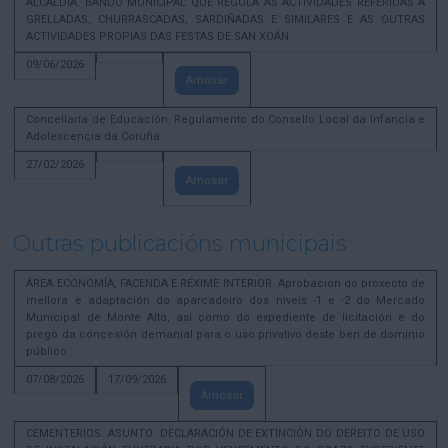
ALCALDÍA. BANDO MUNICIPAL QUE REGULA AS ACTIVIDADES REFERIDAS A
GRELLADAS, CHURRASCADAS, SARDIÑADAS E SIMILARES E AS OUTRAS
ACTIVIDADES PROPIAS DAS FESTAS DE SAN XOÁN
09/06/2026
Amosar
Concellaría de Educación. Regulamento do Consello Local da Infancia e
Adolescencia da Coruña
27/02/2026
Amosar
Outras publicacións municipais
ÁREA ECONOMÍA, FACENDA E RÉXIME INTERIOR. Aprobación do proxecto de
mellora e adaptación do aparcadoiro dos niveis -1 e -2 do Mercado
Municipal de Monte Alto, así como do expediente de licitación e do
prego da concesión demanial para o uso privativo deste ben de dominio
público
07/08/2026
17/09/2026
Amosar
CEMENTERIOS. ASUNTO: DECLARACIÓN DE EXTINCIÓN DO DEREITO DE USO