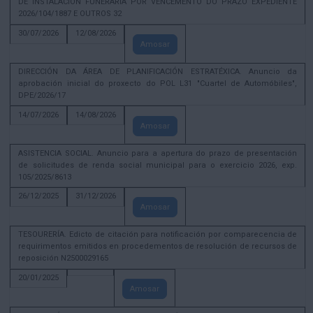
DE INSTALACIÓN FUNERARIA POR VENCEMENTO DO PRAZO EXPEDIENTE
2026/104/1887 E OUTROS 32
30/07/2026
12/08/2026
Amosar
DIRECCIÓN DA ÁREA DE PLANIFICACIÓN ESTRATÉXICA. Anuncio da
aprobación inicial do proxecto do POL L31 "Cuartel de Automóbiles",
DPE/2026/17
14/07/2026
14/08/2026
Amosar
ASISTENCIA SOCIAL. Anuncio para a apertura do prazo de presentación
de solicitudes de renda social municipal para o exercicio 2026, exp.
105/2025/8613
26/12/2025
31/12/2026
Amosar
TESOURERÍA. Edicto de citación para notificación por comparecencia de
requirimentos emitidos en procedementos de resolución de recursos de
reposición N2500029165
20/01/2025
Amosar