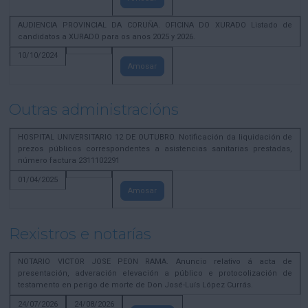
AUDIENCIA PROVINCIAL DA CORUÑA. OFICINA DO XURADO Listado de
candidatos a XURADO para os anos 2025 y 2026.
10/10/2024
Amosar
Outras administracións
HOSPITAL UNIVERSITARIO 12 DE OUTUBRO. Notificación da liquidación de
prezos públicos correspondentes a asistencias sanitarias prestadas,
número factura 2311102291
01/04/2025
Amosar
Rexistros e notarías
NOTARIO VICTOR JOSE PEON RAMA. Anuncio relativo á acta de
presentación, adveración elevación a público e protocolización de
testamento en perigo de morte de Don José-Luís López Currás.
24/07/2026
24/08/2026