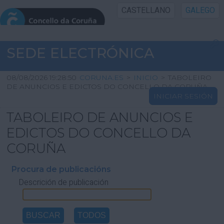
CASTELLANO
GALEGO
INICIO SEDE
SEDE ELECTRÓNICA
INICIO
08/08/2026 19:28:50
CORUNA.ES
>
INICIO
>
TABOLEIRO
DE ANUNCIOS E EDICTOS DO CONCELLO DA CORUÑA
INICIAR SESIÓN
INFORMACIÓN PÚBLICA
TABOLEIRO DE ANUNCIOS E
CARTAFOL CIDADÁN
EDICTOS DO CONCELLO DA
CORUÑA
UTILIDADES
Procura de publicacións
Descrición de publicación
AXUDA