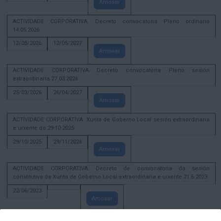
Amosar
ACTIVIDADE CORPORATIVA. Decreto convocatoria Pleno ordinario
14.05.2026
12/05/2026
12/05/2027
Amosar
ACTIVIDADE CORPORATIVA Decreto convocatoria Pleno sesión
extraordinaria 27.03.2026
25/03/2026
26/04/2027
Amosar
ACTIVIDADE CORPORATIVA. Xunta de Goberno Local sesión extraordinaria
e urxente do 29-10-2025
29/10/2025
29/11/2026
Amosar
ACTIVIDADE CORPORATIVA. Decreto de convocatoria da sesión
constitutiva da Xunta de Goberno Local extraordinaria e urxente 21.6.2023
22/06/2023
Amosar
Xunta de Goberno Local extraordinaria e urxente 01.08.2022