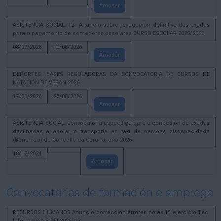
Amosar
ASISTENCIA SOCIAL. 12_ Anuncio sobre revogación definitiva das axudas
para o pagamento de comedores escolares CURSO ESCOLAR 2025/2026
08/07/2026
10/08/2026
Amosar
DEPORTES. BASES REGULADORAS DA CONVOCATORIA DE CURSOS DE
NATACIÓN DE VERÁN 2026
17/06/2026
27/08/2026
Amosar
ASISTENCIA SOCIAL. Convocatoria específica para a concesión de axudas
destinadas a apoiar o transporte en taxi de persoas discapacidade
(Bono-Taxi) do Concello da Coruña, año 2025
18/12/2024
Amosar
Convocatorias de formación e emprego
RECURSOS HUMANOS Anuncio corrección errores notas 1º ejercicio Tec.
Informatica B SEL2025013