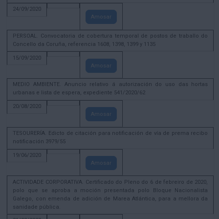
24/09/2020
Amosar
PERSOAL. Convocatoria de cobertura temporal de postos de traballo do
Concello da Coruña, referencia 1608, 1398, 1399 y 1135
15/09/2020
Amosar
MEDIO AMBIENTE. Anuncio relativo á autorización do uso das hortas
urbanas e lista de espera, expediente 541/2020/62
20/08/2020
Amosar
TESOURERÍA. Edicto de citación para notificación de vía de prema recibo
notificación 3979/55
19/06/2020
Amosar
ACTIVIDADE CORPORATIVA. Certificado do Pleno do 6 de febreiro de 2020,
polo que se aproba a moción presentada polo Bloque Nacionalista
Galego, con emenda de adición de Marea Atlántica, para a mellora da
sanidade pública.