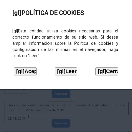
02/08/2022
[gl]POLÍTICA DE COOKIES
Amosar
ACTIVIDADE CORPORATIVA. Xunta de Goberno Local do 30 de decembro
de 2020
[gl]Esta entidad utiliza cookies necesarias para el
28/12/2020
correcto funcionamiento de su sitio web. Si desea
Amosar
ampliar información sobre la Política de cookies y
configuración de las mismas en el navegador, haga
ACTIVIDADE CORPORATIVA. Extracto do Pleno ordinario de data 2.7.2020
click en "Leer"
08/07/2020
Amosar
ACTIVIDADE CORPORATIVA. Extracto da Xunta de Goberno Local de 17 de
xuño de 2020
18/06/2020
Amosar
Decreto de convocatoria de Xunta de Goberno Local extraordinaria e
urxente do 22 de novembro de 2019
21/11/2019
Amosar