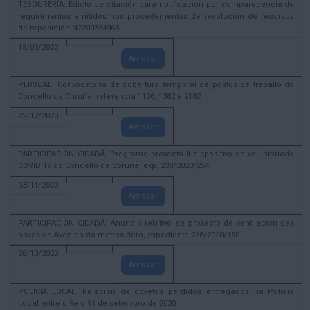
TESOURERÍA. Edicto de citación para notificación por comparecencia de
requirimentos emitidos nos procedementos de resolución de recursos
de reposición N2200334963
18/03/2022
Amosar
PERSOAL. Convocatoria de cobertura temporal de postos de traballo do
Concello da Coruña, referencia 1106, 1382 e 2182
22/12/2020
Amosar
PARTICIPACIÓN CIDADÁ. Programa proxecto II dispositivo de voluntariado
COVID 19 do Concello da Coruña, exp. 238/2020/254
03/11/2020
Amosar
PARTICIPACIÓN CIDADÁ. Anuncio relativo ao proxecto de ventilación das
naves da Avenida do metrosidero, expediente 238/2020/150
28/10/2020
Amosar
POLICÍA LOCAL. Relación de obxetos perdidos entregados na Policía
Local entre o 9e o 15 de setembro de 2020