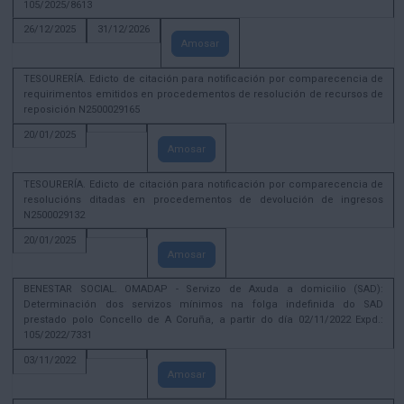
105/2025/8613
26/12/2025
31/12/2026
Amosar
TESOURERÍA. Edicto de citación para notificación por comparecencia de
requirimentos emitidos en procedementos de resolución de recursos de
reposición N2500029165
20/01/2025
Amosar
TESOURERÍA. Edicto de citación para notificación por comparecencia de
resolucións ditadas en procedementos de devolución de ingresos
N2500029132
20/01/2025
Amosar
BENESTAR SOCIAL. OMADAP - Servizo de Axuda a domicilio (SAD):
Determinación dos servizos mínimos na folga indefinida do SAD
prestado polo Concello de A Coruña, a partir do día 02/11/2022 Expd.:
105/2022/7331
03/11/2022
Amosar