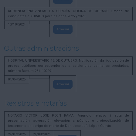
AUDIENCIA PROVINCIAL DA CORUÑA. OFICINA DO XURADO Listado de
candidatos a XURADO para os anos 2025 y 2026.
10/10/2024
Amosar
Outras administracións
HOSPITAL UNIVERSITARIO 12 DE OUTUBRO. Notificación da liquidación de
prezos públicos correspondentes a asistencias sanitarias prestadas,
número factura 2311102291
01/04/2025
Amosar
Rexistros e notarías
NOTARIO VICTOR JOSE PEON RAMA. Anuncio relativo á acta de
presentación, adveración elevación a público e protocolización de
testamento en perigo de morte de Don José-Luís López Currás.
24/07/2026
24/08/2026