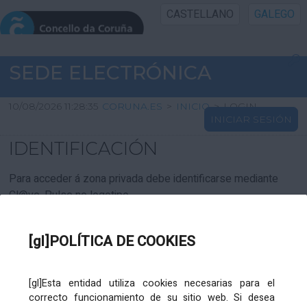
CASTELLANO
GALEGO
INICIO SEDE
SEDE ELECTRÓNICA
INICIO
10/08/2026 11:28:35
CORUNA.ES
>
INICIO
>
LOGIN
INICIAR SESIÓN
INFORMACIÓN PÚBLICA
IDENTIFICACIÓN
CARTAFOL CIDADÁN
Para acceder á zona privada debe identificarse mediante
Cl@ve. Pulse no logotipo
UTILIDADES
[gl]POLÍTICA DE COOKIES
AXUDA
[gl]Esta entidad utiliza cookies necesarias para el
correcto funcionamiento de su sitio web. Si desea