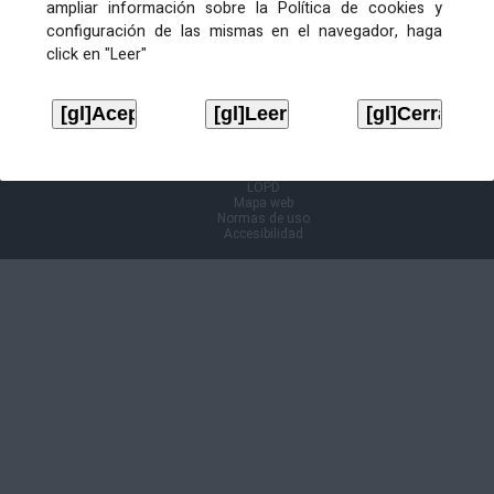
ampliar información sobre la Política de cookies y
configuración de las mismas en el navegador, haga
Información Cl@ve
click en "Leer"
Aviso legal
LOPD
Mapa web
Normas de uso
Accesibilidad