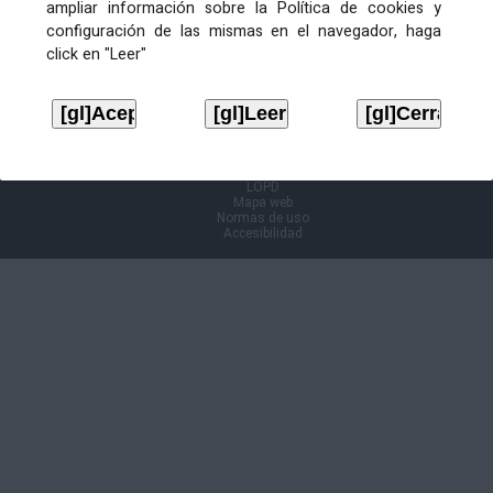
ampliar información sobre la Política de cookies y
configuración de las mismas en el navegador, haga
Información Cl@ve
click en "Leer"
Aviso legal
LOPD
Mapa web
Normas de uso
Accesibilidad