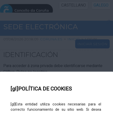
CASTELLANO
GALEGO
INICIO SEDE
SEDE ELECTRÓNICA
INICIO
07/08/2026 20:18:09
CORUNA.ES
>
INICIO
>
LOGIN
INICIAR SESIÓN
INFORMACIÓN PÚBLICA
IDENTIFICACIÓN
CARTAFOL CIDADÁN
Para acceder á zona privada debe identificarse mediante
Cl@ve. Pulse no logotipo
UTILIDADES
[gl]POLÍTICA DE COOKIES
AXUDA
[gl]Esta entidad utiliza cookies necesarias para el
correcto funcionamiento de su sitio web. Si desea