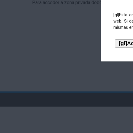
Para acceder á zona privada debe identificarse 
[gl]Esta 
web. Si d
mismas en