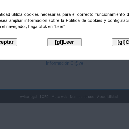
mediante Cl@ve. Pulse no logotipo
entidad utiliza cookies necesarias para el correcto funcionamiento d
esea ampliar información sobre la Política de cookies y configurac
 el navegador, haga click en "Leer"
Información Cl@ve
Aviso legal
LOPD
Mapa web
Normas de uso
Accesibilidad