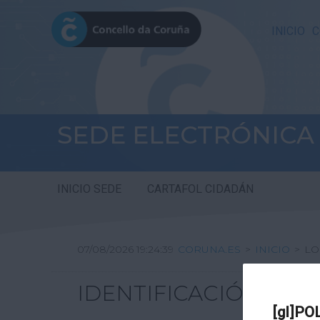
INICIO
C
SEDE ELECTRÓNICA
INICIO SEDE
CARTAFOL CIDADÁN
07/08/2026 19:24:39
CORUNA.ES
>
INICIO
>
LO
IDENTIFICACIÓN
[gl]PO